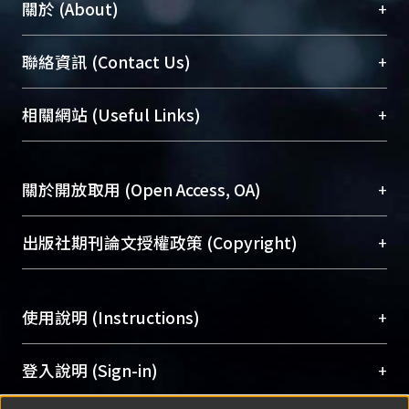
+
關於 (About)
臺大位居世界頂尖大學之列，為永久珍藏及向國際
+
聯絡資訊 (Contact Us)
展現本校豐碩的研究成果及學術能量，圖書館整合
機構典藏（NTUR）與學術庫（AH）不同功能平
總館學科館員
(Main Library)
+
相關網站 (Useful Links)
台，成為臺大學術典藏NTU scholars。期能整合研
醫學圖書館學科館員
(Medical Library)
究能量、促進交流合作、保存學術產出、推廣研究
社會科學院辜振甫紀念圖書館學科館員
(Social
成果。
Sciences Library)
+
關於開放取用 (Open Access, OA)
To permanently archive and promote researcher
profiles and scholarly works, Library integrates the
開放取用是從使用者角度提升資訊取用性的社會運
+
出版社期刊論文授權政策 (Copyright)
services of “NTU Repository” with “Academic
動，應用在學術研究上是透過將研究著作公開供使
Hub” to form NTU Scholars.
用者自由取閱，以促進學術傳播及因應期刊訂購費
請確認所上傳的全文是原創的內容，若該文件包
用逐年攀升。同時可加速研究發展、提升研究影響
+
使用說明 (Instructions)
含部分內容的版權非匯入者所有，或由第三方贊
力，NTU Scholars即為本校的開放取用典藏（OA
助與合作完成，請確認該版權所有者及第三方同
Archive）平台。
（點選深入了解OA）
意提供此授權。
網站簡介
(Quickstart Guide)
+
登入說明 (Sign-in)
Please represent that the submission is your
使用手冊
(Instruction Manual)