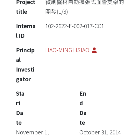
Project
微創醫材自動擴張式血管支架的
title
開發(1/3)
Interna
102-2622-E-002-017-CC1
l ID
Princip
HAO-MING HSIAO
al
Investi
gator
Sta
En
rt
d
Da
Da
te
te
November 1,
October 31, 2014