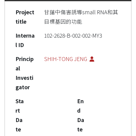
Project
甘藷中傷害誘導small RNA和其
title
目標基因的功能
Interna
102-2628-B-002-002-MY3
l ID
Princip
SHIH-TONG JENG
al
Investi
gator
Sta
En
rt
d
Da
Da
te
te