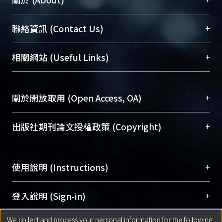
臺大位居世界頂尖大學之列，為永久珍藏及向國際
+
聯絡資訊 (Contact Us)
展現本校豐碩的研究成果及學術能量，圖書館整合
機構典藏（NTUR）與學術庫（AH）不同功能平
總館學科館員
(Main Library)
+
相關網站 (Useful Links)
台，成為臺大學術典藏NTU scholars。期能整合研
醫學圖書館學科館員
(Medical Library)
究能量、促進交流合作、保存學術產出、推廣研究
社會科學院辜振甫紀念圖書館學科館員
(Social
成果。
Sciences Library)
+
關於開放取用 (Open Access, OA)
To permanently archive and promote researcher
profiles and scholarly works, Library integrates the
開放取用是從使用者角度提升資訊取用性的社會運
+
出版社期刊論文授權政策 (Copyright)
services of “NTU Repository” with “Academic
動，應用在學術研究上是透過將研究著作公開供使
Hub” to form NTU Scholars.
用者自由取閱，以促進學術傳播及因應期刊訂購費
請確認所上傳的全文是原創的內容，若該文件包
用逐年攀升。同時可加速研究發展、提升研究影響
+
使用說明 (Instructions)
含部分內容的版權非匯入者所有，或由第三方贊
力，NTU Scholars即為本校的開放取用典藏（OA
助與合作完成，請確認該版權所有者及第三方同
Archive）平台。
（點選深入了解OA）
意提供此授權。
網站簡介
(Quickstart Guide)
+
登入說明 (Sign-in)
Please represent that the submission is your
使用手冊
(Instruction Manual)
original work, and that you have the right to
We collect and process your personal information for the following
線上預約服務
(Booking Service)