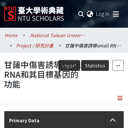
(current
Log In
Communities & Collections
Home
.National Taiwan University / 國立臺灣大學
Project / 研究計畫
甘藷中傷害誘導small RNA和其目標基因的功能
Research Outputs
甘藷中傷害誘導small
Fundings & Projects
Export
Statistics
RNA和其目標基因的
Researchers
功能
Organizations
Statistics
Details
Primary Data