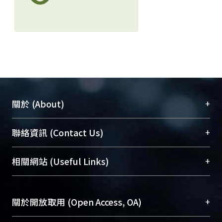
+
關於 (About)
臺大位居世界頂尖大學之列，為永久珍藏及向國際
+
聯絡資訊 (Contact Us)
展現本校豐碩的研究成果及學術能量，圖書館整合
機構典藏（NTUR）與學術庫（AH）不同功能平
總館學科館員
(Main Library)
+
相關網站 (Useful Links)
台，成為臺大學術典藏NTU scholars。期能整合研
醫學圖書館學科館員
(Medical Library)
究能量、促進交流合作、保存學術產出、推廣研究
社會科學院辜振甫紀念圖書館學科館員
(Social
成果。
Sciences Library)
+
關於開放取用 (Open Access, OA)
To permanently archive and promote researcher