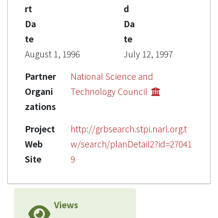
rt
d
Da
Da
te
te
August 1, 1996
July 12, 1997
Partner
National Science and
Organi
Technology Council
zations
Project
http://grbsearch.stpi.narl.org.t
Web
w/search/planDetail2?id=27041
Site
9
Views