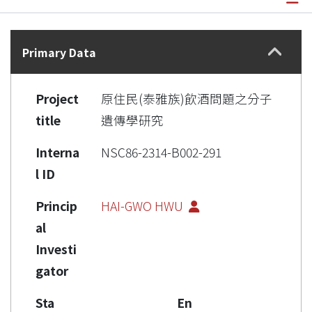
Details
Primary Data
Project
原住民(泰雅族)飲酒問題之分子
title
遺傳學研究
Interna
NSC86-2314-B002-291
l ID
Princip
HAI-GWO HWU
al
Investi
gator
Sta
En