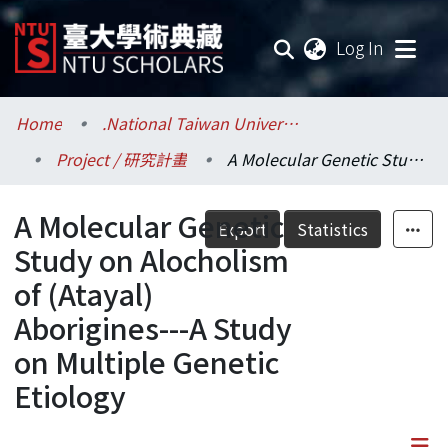
(current
Log In
Communities & Collections
Home
.National Taiwan University / 國立臺灣大學
Project / 研究計畫
A Molecular Genetic Study on Alocholism of (Atayal) Aborigines---A Study on Multiple Genetic Etiology
Research Outputs
A Molecular Genetic
Fundings & Projects
Export
Statistics
Study on Alocholism
Researchers
of (Atayal)
Aborigines---A Study
Organizations
on Multiple Genetic
Statistics
Etiology