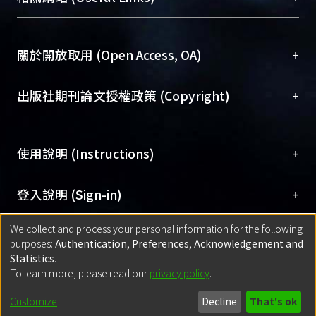
台，成為臺大學術典藏NTU scholars。期能整合研
醫學圖書館學科館員
(Medical Library)
究能量、促進交流合作、保存學術產出、推廣研究
社會科學院辜振甫紀念圖書館學科館員
(Social
成果。
Sciences Library)
+
關於開放取用 (Open Access, OA)
To permanently archive and promote researcher
profiles and scholarly works, Library integrates the
開放取用是從使用者角度提升資訊取用性的社會運
+
出版社期刊論文授權政策 (Copyright)
services of “NTU Repository” with “Academic
動，應用在學術研究上是透過將研究著作公開供使
Hub” to form NTU Scholars.
用者自由取閱，以促進學術傳播及因應期刊訂購費
請確認所上傳的全文是原創的內容，若該文件包
用逐年攀升。同時可加速研究發展、提升研究影響
+
使用說明 (Instructions)
含部分內容的版權非匯入者所有，或由第三方贊
力，NTU Scholars即為本校的開放取用典藏（OA
助與合作完成，請確認該版權所有者及第三方同
Archive）平台。
（點選深入了解OA）
意提供此授權。
網站簡介
(Quickstart Guide)
+
登入說明 (Sign-in)
Please represent that the submission is your
使用手冊
(Instruction Manual)
original work, and that you have the right to
We collect and process your personal information for the following
線上預約服務
(Booking Service)
方案一：
臺灣大學計算機中心帳號登入
+
匯入著作 (Submission)
purposes:
Authentication, Preferences, Acknowledgement and
grant the rights to upload.
(With C&INC Email Account)
Statistics
.
方案二：
ORCID帳號登入
(With ORCID)
To learn more, please read our
privacy policy
.
若欲上傳已出版的全文電子檔，可使用
Open
方案一：
定期更新ORCID者，以ID匯入
(Search
policy finder
網站查詢，以確認出版單位之版權
for identifier (ORCID))
Built with
DSpace-CRIS software
- Extension maintained and optimized
Customize
Decline
That's ok
政策。
方案二：
自行建檔
(Default mode Submission)
by