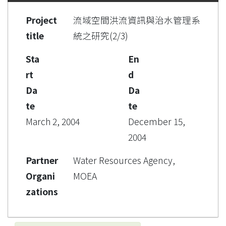
Project
流域空間洪流資訊與治水管理系
title
統之研究(2/3)
Sta
En
rt
d
Da
Da
te
te
March 2, 2004
December 15,
2004
Partner
Water Resources Agency,
Organi
MOEA
zations