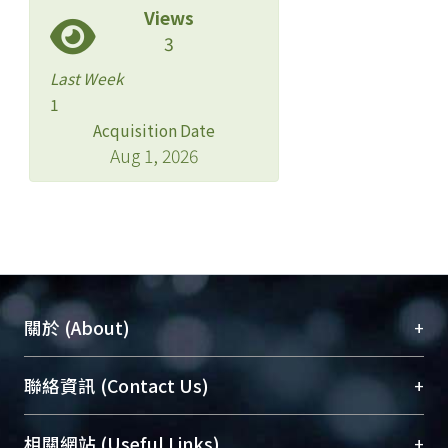
Views
3
Last Week
1
Acquisition Date
Aug 1, 2026
+
關於 (About)
臺大位居世界頂尖大學之列，為永久珍藏及向國際
+
聯絡資訊 (Contact Us)
展現本校豐碩的研究成果及學術能量，圖書館整合
機構典藏（NTUR）與學術庫（AH）不同功能平
總館學科館員
(Main Library)
+
相關網站 (Useful Links)