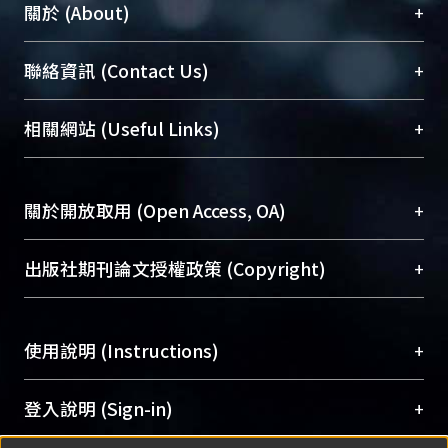
+
關於 (About)
臺大位居世界頂尖大學之列，為永久珍藏及向國際
+
聯絡資訊 (Contact Us)
展現本校豐碩的研究成果及學術能量，圖書館整合
機構典藏（NTUR）與學術庫（AH）不同功能平
總館學科館員
(Main Library)
+
相關網站 (Useful Links)
台，成為臺大學術典藏NTU scholars。期能整合研
醫學圖書館學科館員
(Medical Library)
究能量、促進交流合作、保存學術產出、推廣研究
社會科學院辜振甫紀念圖書館學科館員
(Social
成果。
Sciences Library)
+
關於開放取用 (Open Access, OA)
To permanently archive and promote researcher
profiles and scholarly works, Library integrates the
開放取用是從使用者角度提升資訊取用性的社會運
+
出版社期刊論文授權政策 (Copyright)
services of “NTU Repository” with “Academic
動，應用在學術研究上是透過將研究著作公開供使
Hub” to form NTU Scholars.
用者自由取閱，以促進學術傳播及因應期刊訂購費
請確認所上傳的全文是原創的內容，若該文件包
用逐年攀升。同時可加速研究發展、提升研究影響
+
使用說明 (Instructions)
含部分內容的版權非匯入者所有，或由第三方贊
力，NTU Scholars即為本校的開放取用典藏（OA
助與合作完成，請確認該版權所有者及第三方同
Archive）平台。
（點選深入了解OA）
意提供此授權。
網站簡介
(Quickstart Guide)
+
登入說明 (Sign-in)
Please represent that the submission is your
使用手冊
(Instruction Manual)