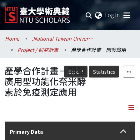
(current
Log In
Communities & Collections
Home
.National Taiwan University / 國立臺灣大學
Project / 研究計畫
產學合作計畫－開發廣用型功能化奈米酵素於免疫測定應用
Research Outputs
產學合作計畫－開發
Fundings & Projects
Export
Statistics
廣用型功能化奈米酵
Researchers
素於免疫測定應用
Organizations
Statistics
Details
Primary Data