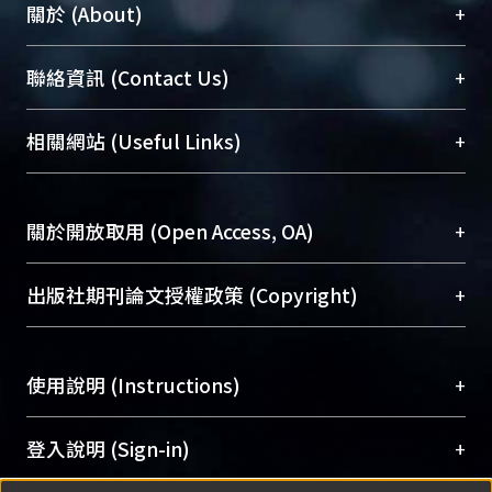
+
關於 (About)
臺大位居世界頂尖大學之列，為永久珍藏及向國際
+
聯絡資訊 (Contact Us)
展現本校豐碩的研究成果及學術能量，圖書館整合
機構典藏（NTUR）與學術庫（AH）不同功能平
總館學科館員
(Main Library)
+
相關網站 (Useful Links)
台，成為臺大學術典藏NTU scholars。期能整合研
醫學圖書館學科館員
(Medical Library)
究能量、促進交流合作、保存學術產出、推廣研究
社會科學院辜振甫紀念圖書館學科館員
(Social
成果。
Sciences Library)
+
關於開放取用 (Open Access, OA)
To permanently archive and promote researcher
profiles and scholarly works, Library integrates the
開放取用是從使用者角度提升資訊取用性的社會運
+
出版社期刊論文授權政策 (Copyright)
services of “NTU Repository” with “Academic
動，應用在學術研究上是透過將研究著作公開供使
Hub” to form NTU Scholars.
用者自由取閱，以促進學術傳播及因應期刊訂購費
請確認所上傳的全文是原創的內容，若該文件包
用逐年攀升。同時可加速研究發展、提升研究影響
+
使用說明 (Instructions)
含部分內容的版權非匯入者所有，或由第三方贊
力，NTU Scholars即為本校的開放取用典藏（OA
助與合作完成，請確認該版權所有者及第三方同
Archive）平台。
（點選深入了解OA）
意提供此授權。
網站簡介
(Quickstart Guide)
+
登入說明 (Sign-in)
Please represent that the submission is your
使用手冊
(Instruction Manual)