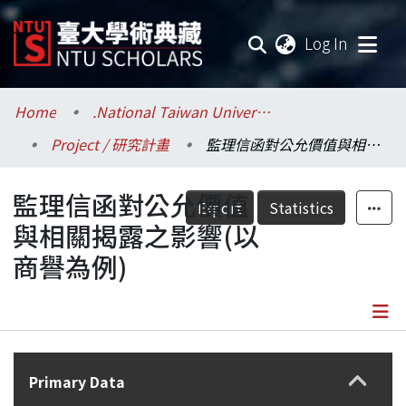
(current
Log In
Communities & Collections
Home
.National Taiwan University / 國立臺灣大學
Project / 研究計畫
監理信函對公允價值與相關揭露之影響(以商譽為例)
Research Outputs
監理信函對公允價值
Fundings & Projects
Export
Statistics
與相關揭露之影響(以
Researchers
商譽為例)
Organizations
Statistics
Details
Primary Data