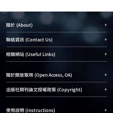
+
關於 (About)
臺大位居世界頂尖大學之列，為永久珍藏及向國際
+
聯絡資訊 (Contact Us)
展現本校豐碩的研究成果及學術能量，圖書館整合
機構典藏（NTUR）與學術庫（AH）不同功能平
總館學科館員
(Main Library)
+
相關網站 (Useful Links)
台，成為臺大學術典藏NTU scholars。期能整合研
醫學圖書館學科館員
(Medical Library)
究能量、促進交流合作、保存學術產出、推廣研究
社會科學院辜振甫紀念圖書館學科館員
(Social
成果。
Sciences Library)
+
關於開放取用 (Open Access, OA)
To permanently archive and promote researcher
profiles and scholarly works, Library integrates the
開放取用是從使用者角度提升資訊取用性的社會運
+
出版社期刊論文授權政策 (Copyright)
services of “NTU Repository” with “Academic
動，應用在學術研究上是透過將研究著作公開供使
Hub” to form NTU Scholars.
用者自由取閱，以促進學術傳播及因應期刊訂購費
請確認所上傳的全文是原創的內容，若該文件包
用逐年攀升。同時可加速研究發展、提升研究影響
+
使用說明 (Instructions)
含部分內容的版權非匯入者所有，或由第三方贊