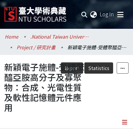
(current
Log In
Communities & Collections
Home
.National Taiwan University / 國立臺灣大學
Project / 研究計畫
新穎電子施體-受體聚醯亞胺高分子及寡聚物：合成、光電性質及軟性記憶體元件應用
Research Outputs
新穎電子施體-受體聚
Fundings & Projects
Export
Statistics
醯亞胺高分子及寡聚
Researchers
物：合成、光電性質
及軟性記憶體元件應
Organizations
用
Statistics