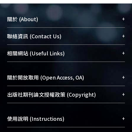
+
關於 (About)
臺大位居世界頂尖大學之列，為永久珍藏及向國際
+
聯絡資訊 (Contact Us)
展現本校豐碩的研究成果及學術能量，圖書館整合
機構典藏（NTUR）與學術庫（AH）不同功能平
總館學科館員
(Main Library)
+
相關網站 (Useful Links)
台，成為臺大學術典藏NTU scholars。期能整合研
醫學圖書館學科館員
(Medical Library)
究能量、促進交流合作、保存學術產出、推廣研究
社會科學院辜振甫紀念圖書館學科館員
(Social
成果。
Sciences Library)
+
關於開放取用 (Open Access, OA)
To permanently archive and promote researcher
profiles and scholarly works, Library integrates the
開放取用是從使用者角度提升資訊取用性的社會運
+
出版社期刊論文授權政策 (Copyright)
services of “NTU Repository” with “Academic
動，應用在學術研究上是透過將研究著作公開供使
Hub” to form NTU Scholars.
用者自由取閱，以促進學術傳播及因應期刊訂購費
請確認所上傳的全文是原創的內容，若該文件包
用逐年攀升。同時可加速研究發展、提升研究影響
+
使用說明 (Instructions)
含部分內容的版權非匯入者所有，或由第三方贊
力，NTU Scholars即為本校的開放取用典藏（OA
助與合作完成，請確認該版權所有者及第三方同