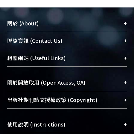
+
關於 (About)
臺大位居世界頂尖大學之列，為永久珍藏及向國際
+
聯絡資訊 (Contact Us)
展現本校豐碩的研究成果及學術能量，圖書館整合
機構典藏（NTUR）與學術庫（AH）不同功能平
總館學科館員
(Main Library)
+
相關網站 (Useful Links)
台，成為臺大學術典藏NTU scholars。期能整合研
醫學圖書館學科館員
(Medical Library)
究能量、促進交流合作、保存學術產出、推廣研究
社會科學院辜振甫紀念圖書館學科館員
(Social
成果。
Sciences Library)
+
關於開放取用 (Open Access, OA)
To permanently archive and promote researcher
profiles and scholarly works, Library integrates the
開放取用是從使用者角度提升資訊取用性的社會運
+
出版社期刊論文授權政策 (Copyright)
services of “NTU Repository” with “Academic
動，應用在學術研究上是透過將研究著作公開供使
Hub” to form NTU Scholars.
用者自由取閱，以促進學術傳播及因應期刊訂購費
請確認所上傳的全文是原創的內容，若該文件包
用逐年攀升。同時可加速研究發展、提升研究影響
+
使用說明 (Instructions)
含部分內容的版權非匯入者所有，或由第三方贊
力，NTU Scholars即為本校的開放取用典藏（OA
助與合作完成，請確認該版權所有者及第三方同