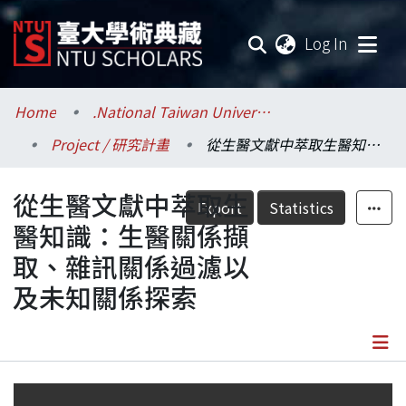
(current
Log In
Communities & Collections
Home
.National Taiwan University / 國立臺灣大學
Project / 研究計畫
從生醫文獻中萃取生醫知識：生醫關係擷取、雜訊關係過濾以及未知關係探索
Research Outputs
從生醫文獻中萃取生
Fundings & Projects
Export
Statistics
醫知識：生醫關係擷
Researchers
取、雜訊關係過濾以
及未知關係探索
Organizations
Statistics
Details