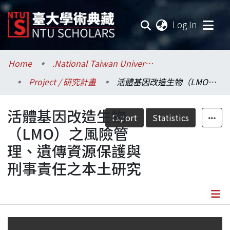
(current
Log In
Communities & Collections
Home
.National Taiwan University / 國立臺灣大學
Project / 研究計畫
活體基因改造生物（LMO）之風險管理、遺傳資源保護與刑事責任之本土研究
Research Outputs
活體基因改造生物
Fundings & Projects
Export
Statistics
（LMO）之風險管
Researchers
理、遺傳資源保護與
刑事責任之本土研究
Organizations
Statistics
Details