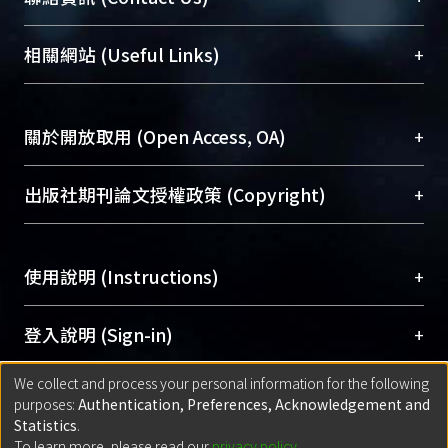
展現本校豐碩的研究成果及學術能量，圖書館整合
機構典藏（NTUR）與學術庫（AH）不同功能平
總館學科館員
(Main Library)
+
相關網站 (Useful Links)
台，成為臺大學術典藏NTU scholars。期能整合研
醫學圖書館學科館員
(Medical Library)
究能量、促進交流合作、保存學術產出、推廣研究
社會科學院辜振甫紀念圖書館學科館員
(Social
成果。
Sciences Library)
+
關於開放取用 (Open Access, OA)
To permanently archive and promote researcher
profiles and scholarly works, Library integrates the
開放取用是從使用者角度提升資訊取用性的社會運
+
出版社期刊論文授權政策 (Copyright)
services of “NTU Repository” with “Academic
動，應用在學術研究上是透過將研究著作公開供使
Hub” to form NTU Scholars.
用者自由取閱，以促進學術傳播及因應期刊訂購費
請確認所上傳的全文是原創的內容，若該文件包
用逐年攀升。同時可加速研究發展、提升研究影響
+
使用說明 (Instructions)
含部分內容的版權非匯入者所有，或由第三方贊
力，NTU Scholars即為本校的開放取用典藏（OA
助與合作完成，請確認該版權所有者及第三方同
Archive）平台。
（點選深入了解OA）
意提供此授權。
網站簡介
(Quickstart Guide)
+
登入說明 (Sign-in)
Please represent that the submission is your
使用手冊
(Instruction Manual)
original work, and that you have the right to
We collect and process your personal information for the following
線上預約服務
(Booking Service)
方案一：
臺灣大學計算機中心帳號登入
+
匯入著作 (Submission)
purposes:
Authentication, Preferences, Acknowledgement and
grant the rights to upload.
(With C&INC Email Account)
Statistics
.
方案二：
ORCID帳號登入
(With ORCID)
To learn more, please read our
privacy policy
.