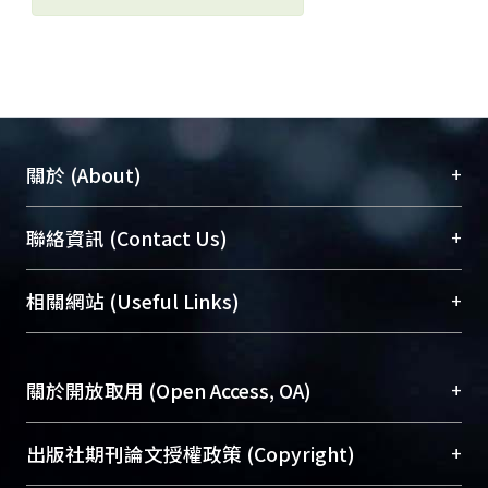
+
關於 (About)
臺大位居世界頂尖大學之列，為永久珍藏及向國際
+
聯絡資訊 (Contact Us)
展現本校豐碩的研究成果及學術能量，圖書館整合
機構典藏（NTUR）與學術庫（AH）不同功能平
總館學科館員
(Main Library)
+
相關網站 (Useful Links)
台，成為臺大學術典藏NTU scholars。期能整合研
醫學圖書館學科館員
(Medical Library)
究能量、促進交流合作、保存學術產出、推廣研究
社會科學院辜振甫紀念圖書館學科館員
(Social
成果。
Sciences Library)
+
關於開放取用 (Open Access, OA)
To permanently archive and promote researcher
profiles and scholarly works, Library integrates the
開放取用是從使用者角度提升資訊取用性的社會運
+
出版社期刊論文授權政策 (Copyright)
services of “NTU Repository” with “Academic
動，應用在學術研究上是透過將研究著作公開供使