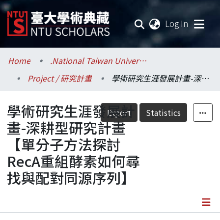
(current
Log In
Communities & Collections
Home
.National Taiwan University / 國立臺灣大學
Project / 研究計畫
學術研究生涯發展計畫-深耕型研究計畫【單分子方法探討RecA重組酵素如何尋找與配對同源序列】
Research Outputs
學術研究生涯發展計
Fundings & Projects
Export
Statistics
畫-深耕型研究計畫
Researchers
【單分子方法探討
RecA重組酵素如何尋
Organizations
找與配對同源序列】
Statistics