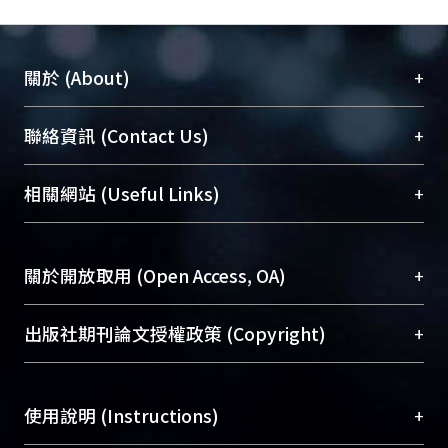
+
關於 (About)
臺大位居世界頂尖大學之列，為永久珍藏及向國際
+
聯絡資訊 (Contact Us)
展現本校豐碩的研究成果及學術能量，圖書館整合
機構典藏（NTUR）與學術庫（AH）不同功能平
總館學科館員
(Main Library)
+
相關網站 (Useful Links)
台，成為臺大學術典藏NTU scholars。期能整合研
醫學圖書館學科館員
(Medical Library)
究能量、促進交流合作、保存學術產出、推廣研究
社會科學院辜振甫紀念圖書館學科館員
(Social
成果。
Sciences Library)
+
關於開放取用 (Open Access, OA)
To permanently archive and promote researcher
profiles and scholarly works, Library integrates the
開放取用是從使用者角度提升資訊取用性的社會運
+
出版社期刊論文授權政策 (Copyright)
services of “NTU Repository” with “Academic
動，應用在學術研究上是透過將研究著作公開供使
Hub” to form NTU Scholars.
用者自由取閱，以促進學術傳播及因應期刊訂購費
請確認所上傳的全文是原創的內容，若該文件包
用逐年攀升。同時可加速研究發展、提升研究影響
+
使用說明 (Instructions)
含部分內容的版權非匯入者所有，或由第三方贊
力，NTU Scholars即為本校的開放取用典藏（OA
助與合作完成，請確認該版權所有者及第三方同