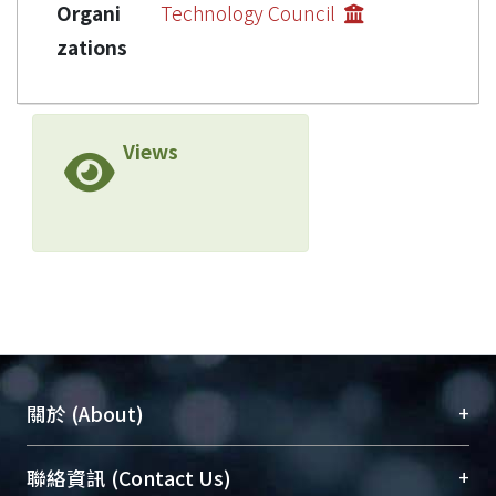
Organi
Technology Council
zations
Views
+
關於 (About)
臺大位居世界頂尖大學之列，為永久珍藏及向國際
+
聯絡資訊 (Contact Us)