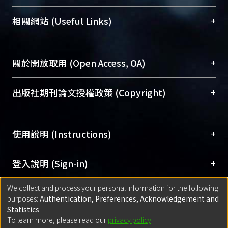
展現本校豐碩的研究成果及學術能量，圖書館整合
機構典藏（NTUR）與學術庫（AH）不同功能平
總館學科館員
(Main Library)
+
相關網站 (Useful Links)
台，成為臺大學術典藏NTU scholars。期能整合研
醫學圖書館學科館員
(Medical Library)
究能量、促進交流合作、保存學術產出、推廣研究
社會科學院辜振甫紀念圖書館學科館員
(Social
成果。
Sciences Library)
+
關於開放取用 (Open Access, OA)
To permanently archive and promote researcher
profiles and scholarly works, Library integrates the
開放取用是從使用者角度提升資訊取用性的社會運
+
出版社期刊論文授權政策 (Copyright)
services of “NTU Repository” with “Academic
動，應用在學術研究上是透過將研究著作公開供使
Hub” to form NTU Scholars.
用者自由取閱，以促進學術傳播及因應期刊訂購費
請確認所上傳的全文是原創的內容，若該文件包
用逐年攀升。同時可加速研究發展、提升研究影響
+
使用說明 (Instructions)
含部分內容的版權非匯入者所有，或由第三方贊
力，NTU Scholars即為本校的開放取用典藏（OA
助與合作完成，請確認該版權所有者及第三方同
Archive）平台。
（點選深入了解OA）
意提供此授權。
網站簡介
(Quickstart Guide)
+
登入說明 (Sign-in)
Please represent that the submission is your
使用手冊
(Instruction Manual)
original work, and that you have the right to
We collect and process your personal information for the following
線上預約服務
(Booking Service)
方案一：
臺灣大學計算機中心帳號登入
+
匯入著作 (Submission)
purposes:
Authentication, Preferences, Acknowledgement and
grant the rights to upload.
(With C&INC Email Account)
Statistics
.
方案二：
ORCID帳號登入
(With ORCID)
To learn more, please read our
privacy policy
.
若欲上傳已出版的全文電子檔，可使用
Open
方案一：
定期更新ORCID者，以ID匯入
(Search