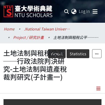
(current
Log In
Communities & Collections
Home
.National Taiwan University / 國立臺灣大學
Project / 研究計畫
土地法制與租稅公平──行政法院判決研究-土地法制與遺產稅裁判研究(子計畫一)
Research Outputs
土地法制與租稅公平
Fundings & Projects
Export
Statistics
──行政法院判決研
Researchers
究-土地法制與遺產稅
裁判研究(子計畫一)
Organizations
Statistics
Details