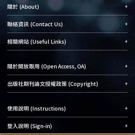
+
關於 (About)
臺大位居世界頂尖大學之列，為永久珍藏及向國際
+
聯絡資訊 (Contact Us)
展現本校豐碩的研究成果及學術能量，圖書館整合
機構典藏（NTUR）與學術庫（AH）不同功能平
總館學科館員
(Main Library)
+
相關網站 (Useful Links)
台，成為臺大學術典藏NTU scholars。期能整合研
醫學圖書館學科館員
(Medical Library)
究能量、促進交流合作、保存學術產出、推廣研究
社會科學院辜振甫紀念圖書館學科館員
(Social
成果。
Sciences Library)
+
關於開放取用 (Open Access, OA)
To permanently archive and promote researcher
profiles and scholarly works, Library integrates the
開放取用是從使用者角度提升資訊取用性的社會運
+
出版社期刊論文授權政策 (Copyright)
services of “NTU Repository” with “Academic
動，應用在學術研究上是透過將研究著作公開供使
Hub” to form NTU Scholars.
用者自由取閱，以促進學術傳播及因應期刊訂購費
請確認所上傳的全文是原創的內容，若該文件包
用逐年攀升。同時可加速研究發展、提升研究影響
+
使用說明 (Instructions)
含部分內容的版權非匯入者所有，或由第三方贊
力，NTU Scholars即為本校的開放取用典藏（OA
助與合作完成，請確認該版權所有者及第三方同
Archive）平台。
（點選深入了解OA）
意提供此授權。
網站簡介
(Quickstart Guide)
+
登入說明 (Sign-in)
Please represent that the submission is your
使用手冊
(Instruction Manual)