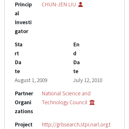
Princip
CHUN-JEN LIU
al
Investi
gator
Sta
En
rt
d
Da
Da
te
te
August 1, 2009
July 12, 2010
Partner
National Science and
Organi
Technology Council
zations
Project
http://grbsearch.stpi.narl.org.t