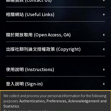
展現本校豐碩的研究成果及學術能量，圖書館整合
機構典藏（NTUR）與學術庫（AH）不同功能平
總館學科館員
(Main Library)
+
相關網站 (Useful Links)
台，成為臺大學術典藏NTU scholars。期能整合研
醫學圖書館學科館員
(Medical Library)
究能量、促進交流合作、保存學術產出、推廣研究
社會科學院辜振甫紀念圖書館學科館員
(Social
成果。
Sciences Library)
+
關於開放取用 (Open Access, OA)
To permanently archive and promote researcher
profiles and scholarly works, Library integrates the
開放取用是從使用者角度提升資訊取用性的社會運
+
出版社期刊論文授權政策 (Copyright)
services of “NTU Repository” with “Academic
動，應用在學術研究上是透過將研究著作公開供使
Hub” to form NTU Scholars.
用者自由取閱，以促進學術傳播及因應期刊訂購費
請確認所上傳的全文是原創的內容，若該文件包
用逐年攀升。同時可加速研究發展、提升研究影響
+
使用說明 (Instructions)
含部分內容的版權非匯入者所有，或由第三方贊
力，NTU Scholars即為本校的開放取用典藏（OA
助與合作完成，請確認該版權所有者及第三方同
Archive）平台。
（點選深入了解OA）
意提供此授權。
網站簡介
(Quickstart Guide)
+
登入說明 (Sign-in)
Please represent that the submission is your
使用手冊
(Instruction Manual)
original work, and that you have the right to
We collect and process your personal information for the following
線上預約服務
(Booking Service)
方案一：
臺灣大學計算機中心帳號登入
+
匯入著作 (Submission)
purposes:
Authentication, Preferences, Acknowledgement and
grant the rights to upload.
(With C&INC Email Account)
Statistics
.
方案二：
ORCID帳號登入
(With ORCID)