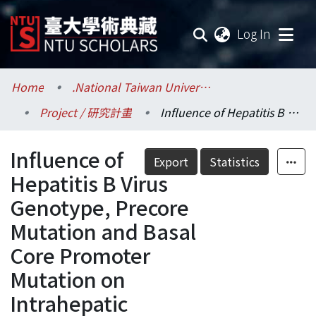
(current
Log In
Communities & Collections
Home
.National Taiwan University / 國立臺灣大學
Project / 研究計畫
Influence of Hepatitis B Virus Genotype, Precore Mutation and Basal Core Promoter Mutation on Intrahepatic Expression of Hepatitis B Core and Surface Antigens
Research Outputs
Influence of
Fundings & Projects
Export
Statistics
Hepatitis B Virus
Researchers
Genotype, Precore
Mutation and Basal
Organizations
Core Promoter
Statistics
Mutation on
Intrahepatic