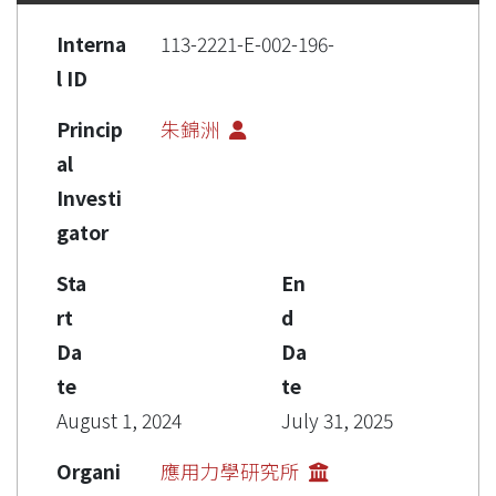
Interna
113-2221-E-002-196-
l ID
Princip
朱錦洲
al
Investi
gator
Sta
En
rt
d
Da
Da
te
te
August 1, 2024
July 31, 2025
Organi
應用力學研究所