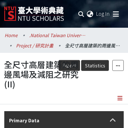
(current
Log In
Communities & Collections
Home
.National Taiwan University / 國立臺灣大學
Project / 研究計畫
全尺寸高層建築的周邊風場及減阻之研究(II)
Research Outputs
全尺寸高層建築的周
Fundings & Projects
Export
Statistics
邊風場及減阻之研究
Researchers
(II)
Organizations
Statistics
Details
Primary Data