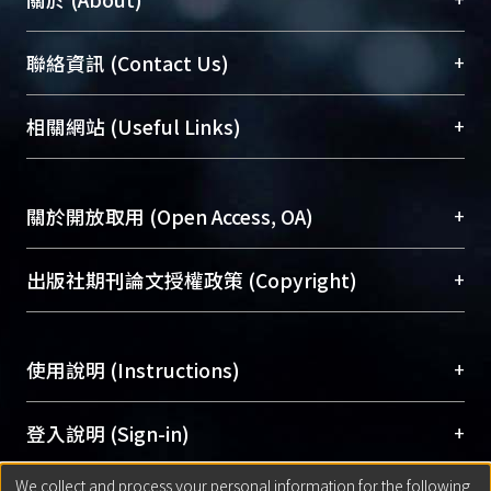
臺大位居世界頂尖大學之列，為永久珍藏及向國際
+
聯絡資訊 (Contact Us)
展現本校豐碩的研究成果及學術能量，圖書館整合
機構典藏（NTUR）與學術庫（AH）不同功能平
總館學科館員
(Main Library)
+
相關網站 (Useful Links)
台，成為臺大學術典藏NTU scholars。期能整合研
醫學圖書館學科館員
(Medical Library)
究能量、促進交流合作、保存學術產出、推廣研究
社會科學院辜振甫紀念圖書館學科館員
(Social
成果。
Sciences Library)
+
關於開放取用 (Open Access, OA)
To permanently archive and promote researcher
profiles and scholarly works, Library integrates the
開放取用是從使用者角度提升資訊取用性的社會運
+
出版社期刊論文授權政策 (Copyright)
services of “NTU Repository” with “Academic
動，應用在學術研究上是透過將研究著作公開供使
Hub” to form NTU Scholars.
用者自由取閱，以促進學術傳播及因應期刊訂購費
請確認所上傳的全文是原創的內容，若該文件包
用逐年攀升。同時可加速研究發展、提升研究影響
+
使用說明 (Instructions)
含部分內容的版權非匯入者所有，或由第三方贊
力，NTU Scholars即為本校的開放取用典藏（OA
助與合作完成，請確認該版權所有者及第三方同
Archive）平台。
（點選深入了解OA）
意提供此授權。
網站簡介
(Quickstart Guide)
+
登入說明 (Sign-in)
Please represent that the submission is your
使用手冊
(Instruction Manual)
original work, and that you have the right to
We collect and process your personal information for the following
線上預約服務
(Booking Service)