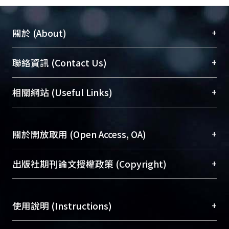
+
關於 (About)
臺大位居世界頂尖大學之列，為永久珍藏及向國際
+
聯絡資訊 (Contact Us)
展現本校豐碩的研究成果及學術能量，圖書館整合
機構典藏（NTUR）與學術庫（AH）不同功能平
總館學科館員
(Main Library)
+
相關網站 (Useful Links)
台，成為臺大學術典藏NTU scholars。期能整合研
醫學圖書館學科館員
(Medical Library)
究能量、促進交流合作、保存學術產出、推廣研究
社會科學院辜振甫紀念圖書館學科館員
(Social
成果。
Sciences Library)
+
關於開放取用 (Open Access, OA)
To permanently archive and promote researcher
profiles and scholarly works, Library integrates the
開放取用是從使用者角度提升資訊取用性的社會運
+
出版社期刊論文授權政策 (Copyright)
services of “NTU Repository” with “Academic
動，應用在學術研究上是透過將研究著作公開供使
Hub” to form NTU Scholars.
用者自由取閱，以促進學術傳播及因應期刊訂購費
請確認所上傳的全文是原創的內容，若該文件包
用逐年攀升。同時可加速研究發展、提升研究影響
+
使用說明 (Instructions)
含部分內容的版權非匯入者所有，或由第三方贊
力，NTU Scholars即為本校的開放取用典藏（OA
助與合作完成，請確認該版權所有者及第三方同