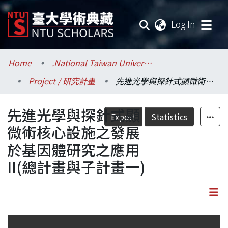
(current
Log In
Communities & Collections
Home
.National Taiwan University / 國立臺灣大學
Project / 研究計畫
先進光學與探針式顯微術核心設施之發展於基因體研究之應用II(總計畫與子計畫一)
Research Outputs
先進光學與探針式顯
Fundings & Projects
Export
Statistics
微術核心設施之發展
Researchers
於基因體研究之應用
II(總計畫與子計畫一)
Organizations
Statistics
Details