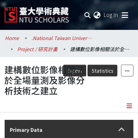
(current
Log In
Communities & Collections
Home
.National Taiwan University / 國立臺灣大學
Project / 研究計畫
建構數位影像相關法於全場量測及影像分析技術之建立
Research Outputs
建構數位影像相關法
Fundings & Projects
Export
Statistics
於全場量測及影像分
Researchers
析技術之建立
Organizations
Statistics
Details
Primary Data