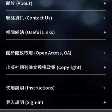
+
關於 (About)
臺大位居世界頂尖大學之列，為永久珍藏及向國際
+
聯絡資訊 (Contact Us)
展現本校豐碩的研究成果及學術能量，圖書館整合
機構典藏（NTUR）與學術庫（AH）不同功能平
總館學科館員
(Main Library)
+
相關網站 (Useful Links)
台，成為臺大學術典藏NTU scholars。期能整合研
醫學圖書館學科館員
(Medical Library)
究能量、促進交流合作、保存學術產出、推廣研究
社會科學院辜振甫紀念圖書館學科館員
(Social
成果。
Sciences Library)
+
關於開放取用 (Open Access, OA)
To permanently archive and promote researcher
profiles and scholarly works, Library integrates the
開放取用是從使用者角度提升資訊取用性的社會運
+
出版社期刊論文授權政策 (Copyright)
services of “NTU Repository” with “Academic
動，應用在學術研究上是透過將研究著作公開供使
Hub” to form NTU Scholars.
用者自由取閱，以促進學術傳播及因應期刊訂購費
請確認所上傳的全文是原創的內容，若該文件包
用逐年攀升。同時可加速研究發展、提升研究影響
+
使用說明 (Instructions)
含部分內容的版權非匯入者所有，或由第三方贊
力，NTU Scholars即為本校的開放取用典藏（OA
助與合作完成，請確認該版權所有者及第三方同
Archive）平台。
（點選深入了解OA）
意提供此授權。
網站簡介
(Quickstart Guide)
+
登入說明 (Sign-in)
Please represent that the submission is your
使用手冊
(Instruction Manual)