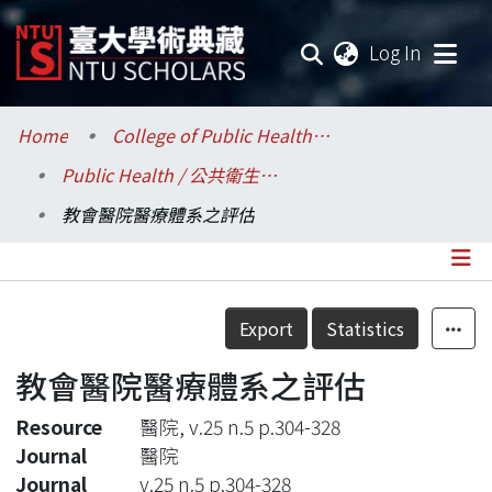
(current
Log In
Communities & Collections
Home
College of Public Health / 公共衛生學院
Public Health / 公共衛生學系
Research Outputs
教會醫院醫療體系之評估
Fundings & Projects
Researchers
Details
Export
Statistics
Organizations
教會醫院醫療體系之評估
Statistics
Resource
醫院, v.25 n.5 p.304-328
Journal
醫院
Journal
v.25 n.5 p.304-328