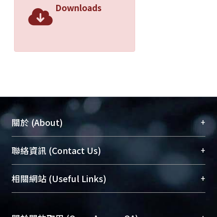
Downloads
+
關於 (About)
臺大位居世界頂尖大學之列，為永久珍藏及向國際
+
聯絡資訊 (Contact Us)
展現本校豐碩的研究成果及學術能量，圖書館整合
機構典藏（NTUR）與學術庫（AH）不同功能平
總館學科館員
(Main Library)
+
相關網站 (Useful Links)
台，成為臺大學術典藏NTU scholars。期能整合研
醫學圖書館學科館員
(Medical Library)
究能量、促進交流合作、保存學術產出、推廣研究
社會科學院辜振甫紀念圖書館學科館員
(Social
成果。
Sciences Library)