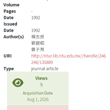
Volume
Pages
-
Date
1992
Issued
Date
1992
Author(s)
楊志良
劉碧昭
曾子育
URI
http://ntur.lib.ntu.edu.tw//handle/246
246/135889
Type
journal article
Views
5
Acquisition Date
Aug 1, 2026