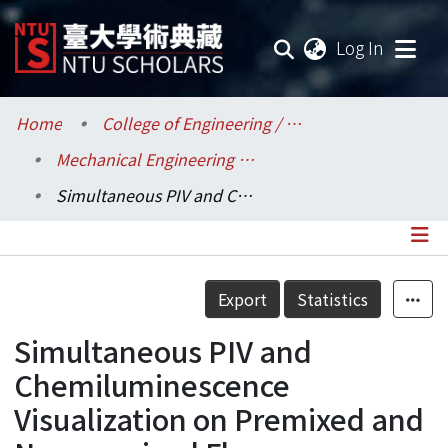
(current
Log In
Communities & Collections
Home
College of Engineering / 工學院
Mechanical Engineering / 機械工程學系
Research Outputs
Simultaneous PIV and Chemiluminescence Visualization on Premixed and Nonpremixed Flames
Fundings & Projects
Researchers
Details
Export
Statistics
Organizations
Simultaneous PIV and
Statistics
Chemiluminescence
Visualization on Premixed and