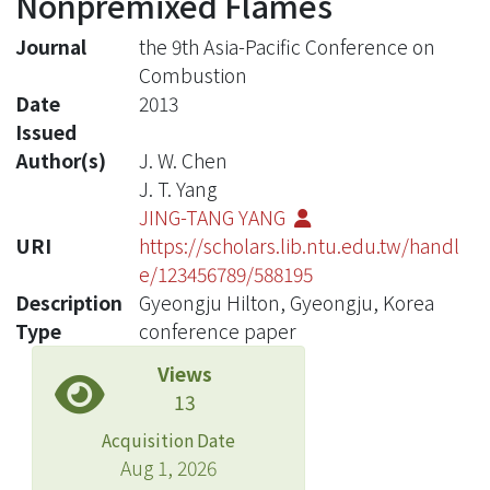
Nonpremixed Flames
Journal
the 9th Asia-Pacific Conference on
Combustion
Date
2013
Issued
Author(s)
J. W. Chen
J. T. Yang
JING-TANG YANG
URI
https://scholars.lib.ntu.edu.tw/handl
e/123456789/588195
Description
Gyeongju Hilton, Gyeongju, Korea
Type
conference paper
Views
13
Acquisition Date
Aug 1, 2026