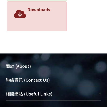
Downloads
+
關於 (About)
臺大位居世界頂尖大學之列，為永久珍藏及向國際
+
聯絡資訊 (Contact Us)
展現本校豐碩的研究成果及學術能量，圖書館整合
機構典藏（NTUR）與學術庫（AH）不同功能平
總館學科館員
(Main Library)
+
相關網站 (Useful Links)
台，成為臺大學術典藏NTU scholars。期能整合研
醫學圖書館學科館員
(Medical Library)
究能量、促進交流合作、保存學術產出、推廣研究
社會科學院辜振甫紀念圖書館學科館員
(Social