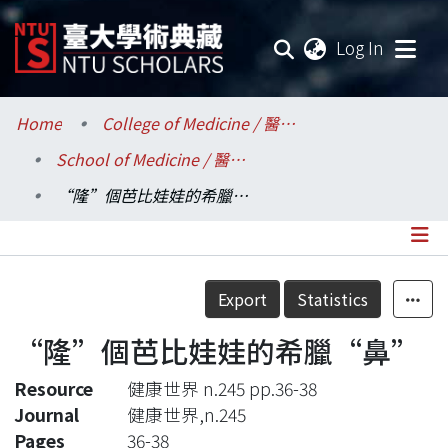
(current
Log In
Communities & Collections
Home
College of Medicine / 醫學院
School of Medicine / 醫學系
Research Outputs
“隆”個芭比娃娃的希臘“鼻”
Fundings & Projects
Researchers
Details
Export
Statistics
Organizations
“隆”個芭比娃娃的希臘“鼻”
Statistics
Resource
健康世界 n.245 pp.36-38
Journal
健康世界,n.245
Pages
36-38