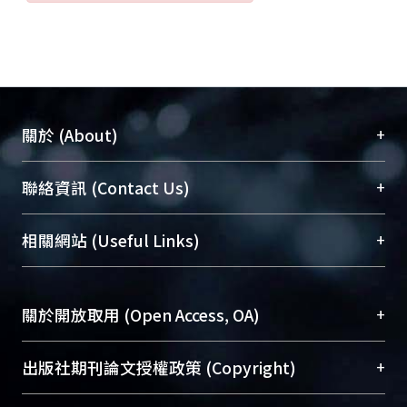
+
關於 (About)
臺大位居世界頂尖大學之列，為永久珍藏及向國際
+
聯絡資訊 (Contact Us)
展現本校豐碩的研究成果及學術能量，圖書館整合
機構典藏（NTUR）與學術庫（AH）不同功能平
總館學科館員
(Main Library)
+
相關網站 (Useful Links)
台，成為臺大學術典藏NTU scholars。期能整合研
醫學圖書館學科館員
(Medical Library)
究能量、促進交流合作、保存學術產出、推廣研究
社會科學院辜振甫紀念圖書館學科館員
(Social
成果。
Sciences Library)
+
關於開放取用 (Open Access, OA)
To permanently archive and promote researcher
profiles and scholarly works, Library integrates the
開放取用是從使用者角度提升資訊取用性的社會運
+
出版社期刊論文授權政策 (Copyright)
services of “NTU Repository” with “Academic
動，應用在學術研究上是透過將研究著作公開供使