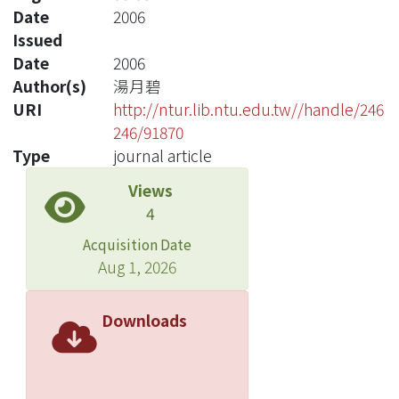
Date
2006
Issued
Date
2006
Author(s)
湯月碧
URI
http://ntur.lib.ntu.edu.tw//handle/246
246/91870
Type
journal article
Views
4
Acquisition Date
Aug 1, 2026
Downloads