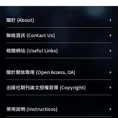
+
關於 (About)
臺大位居世界頂尖大學之列，為永久珍藏及向國際
+
聯絡資訊 (Contact Us)
展現本校豐碩的研究成果及學術能量，圖書館整合
機構典藏（NTUR）與學術庫（AH）不同功能平
總館學科館員
(Main Library)
+
相關網站 (Useful Links)
台，成為臺大學術典藏NTU scholars。期能整合研
醫學圖書館學科館員
(Medical Library)
究能量、促進交流合作、保存學術產出、推廣研究
社會科學院辜振甫紀念圖書館學科館員
(Social
成果。
Sciences Library)
+
關於開放取用 (Open Access, OA)
To permanently archive and promote researcher
profiles and scholarly works, Library integrates the
開放取用是從使用者角度提升資訊取用性的社會運
+
出版社期刊論文授權政策 (Copyright)
services of “NTU Repository” with “Academic
動，應用在學術研究上是透過將研究著作公開供使
Hub” to form NTU Scholars.
用者自由取閱，以促進學術傳播及因應期刊訂購費
請確認所上傳的全文是原創的內容，若該文件包
用逐年攀升。同時可加速研究發展、提升研究影響
+
使用說明 (Instructions)
含部分內容的版權非匯入者所有，或由第三方贊
力，NTU Scholars即為本校的開放取用典藏（OA
助與合作完成，請確認該版權所有者及第三方同