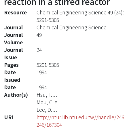
reaction in a stirred reactor
Resource
Chemical Engineering Science 49 (24):
5291-5305
Journal
Chemical Engineering Science
Journal
49
Volume
Journal
24
Issue
Pages
5291-5305
Date
1994
Issued
Date
1994
Author(s)
Hsu, T. J.
Mou, C. Y.
Lee, D. J.
URI
http://ntur.lib.ntu.edu.tw//handle/246
246/167304