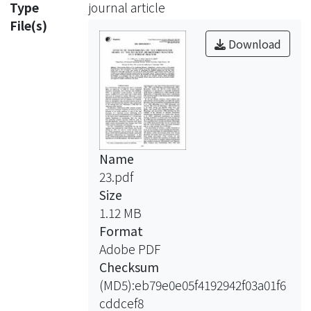
Type
journal article
File(s)
Download
Name
23.pdf
Size
1.12 MB
Format
Adobe PDF
Checksum
(MD5):eb79e0e05f4192942f03a01f6
cddcef8