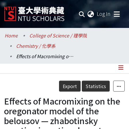
(current
Log In
Communities & Collections
Home
College of Science / 理學院
Chemistry / 化學系
Research Outputs
Effects of Macromixing on the oregonator model of the belousov — zhabotinsky reaction in a stirred reactor
Fundings & Projects
Researchers
Details
Export
Statistics
Organizations
Effects of Macromixing on the
Statistics
oregonator model of the
belousov — zhabotinsky