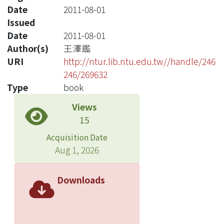
Date
2011-08-01
Issued
Date
2011-08-01
Author(s)
王澤鑑
URI
http://ntur.lib.ntu.edu.tw//handle/246
246/269632
Type
book
Views
15
Acquisition Date
Aug 1, 2026
Downloads