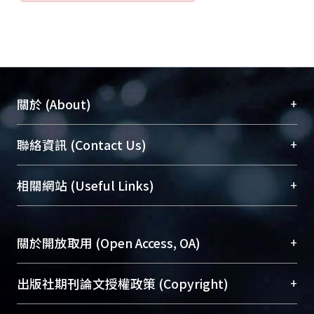
+
關於 (About)
臺大位居世界頂尖大學之列，為永久珍藏及向國際
+
聯絡資訊 (Contact Us)
展現本校豐碩的研究成果及學術能量，圖書館整合
機構典藏（NTUR）與學術庫（AH）不同功能平
總館學科館員
(Main Library)
+
相關網站 (Useful Links)
台，成為臺大學術典藏NTU scholars。期能整合研
醫學圖書館學科館員
(Medical Library)
究能量、促進交流合作、保存學術產出、推廣研究
社會科學院辜振甫紀念圖書館學科館員
(Social
成果。
Sciences Library)
+
關於開放取用 (Open Access, OA)
To permanently archive and promote researcher
profiles and scholarly works, Library integrates the
開放取用是從使用者角度提升資訊取用性的社會運
+
出版社期刊論文授權政策 (Copyright)
services of “NTU Repository” with “Academic
動，應用在學術研究上是透過將研究著作公開供使