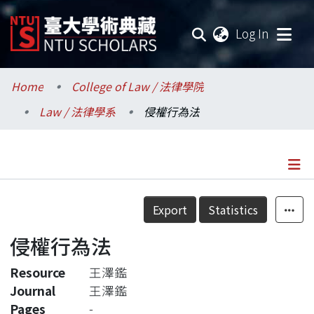
(current
Log In
Communities & Collections
Home
College of Law / 法律學院
Law / 法律學系
侵權行為法
Research Outputs
Fundings & Projects
Researchers
Details
Export
Statistics
Organizations
侵權行為法
Statistics
Resource
王澤鑑
Journal
王澤鑑
Pages
-