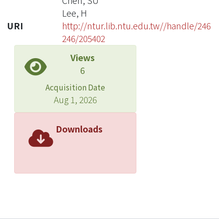
Chen, SU
Lee, H
URI
http://ntur.lib.ntu.edu.tw//handle/246
246/205402
Views
6
Acquisition Date
Aug 1, 2026
Downloads