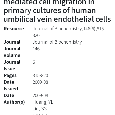
mediated cell migration in
primary cultures of human
umbilical vein endothelial cells
Resource
Journal of Biochemistry,146(6),815-
820.
Journal
Journal of Biochemistry
Journal
146
Volume
Journal
6
Issue
Pages
815-820
Date
2009-08
Issued
Date
2009-08
Author(s)
Huang, YL
Lin, SS