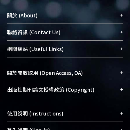
+
關於 (About)
臺大位居世界頂尖大學之列，為永久珍藏及向國際
+
聯絡資訊 (Contact Us)
展現本校豐碩的研究成果及學術能量，圖書館整合
機構典藏（NTUR）與學術庫（AH）不同功能平
總館學科館員
(Main Library)
+
相關網站 (Useful Links)
台，成為臺大學術典藏NTU scholars。期能整合研
醫學圖書館學科館員
(Medical Library)
究能量、促進交流合作、保存學術產出、推廣研究
社會科學院辜振甫紀念圖書館學科館員
(Social
成果。
Sciences Library)
+
關於開放取用 (Open Access, OA)
To permanently archive and promote researcher
profiles and scholarly works, Library integrates the
開放取用是從使用者角度提升資訊取用性的社會運
+
出版社期刊論文授權政策 (Copyright)
services of “NTU Repository” with “Academic
動，應用在學術研究上是透過將研究著作公開供使
Hub” to form NTU Scholars.
用者自由取閱，以促進學術傳播及因應期刊訂購費
請確認所上傳的全文是原創的內容，若該文件包
用逐年攀升。同時可加速研究發展、提升研究影響
+
使用說明 (Instructions)
含部分內容的版權非匯入者所有，或由第三方贊
力，NTU Scholars即為本校的開放取用典藏（OA
助與合作完成，請確認該版權所有者及第三方同
Archive）平台。
（點選深入了解OA）
意提供此授權。
網站簡介
(Quickstart Guide)
+