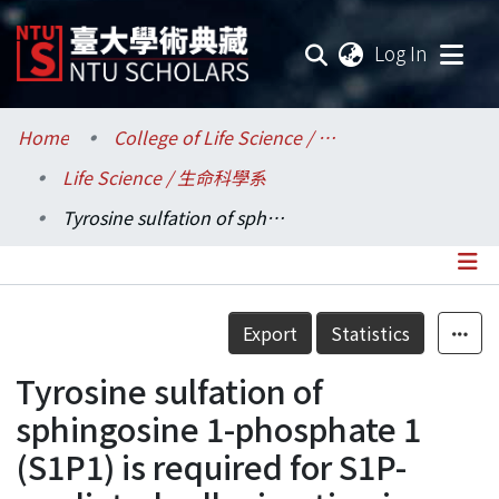
(current
Log In
Communities & Collections
Home
College of Life Science / 生命科學院
Life Science / 生命科學系
Research Outputs
Tyrosine sulfation of sphingosine 1-phosphate 1 (S1P1) is required for S1P-mediated cell migration in primary cultures of human umbilical vein endothelial cells
Fundings & Projects
Researchers
Details
Export
Statistics
Organizations
Tyrosine sulfation of
Statistics
sphingosine 1-phosphate 1
(S1P1) is required for S1P-