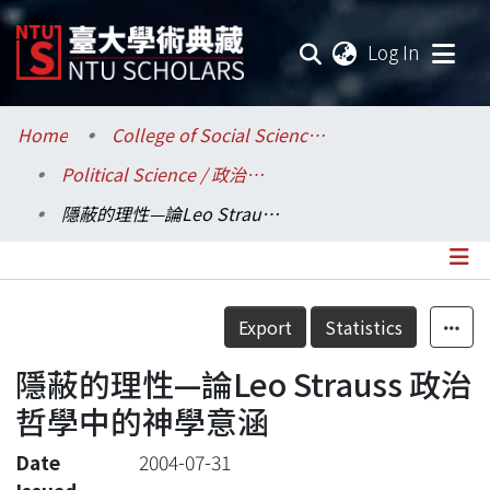
(current
Log In
Communities & Collections
Home
College of Social Sciences / 社會科學院
Political Science / 政治學系
Research Outputs
隱蔽的理性—論Leo Strauss 政治哲學中的神學意涵
Fundings & Projects
Researchers
Details
Export
Statistics
Organizations
隱蔽的理性—論Leo Strauss 政治
Statistics
哲學中的神學意涵
Date
2004-07-31