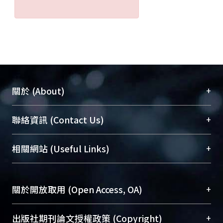
+
關於 (About)
臺大位居世界頂尖大學之列，為永久珍藏及向國際
+
聯絡資訊 (Contact Us)
展現本校豐碩的研究成果及學術能量，圖書館整合
機構典藏（NTUR）與學術庫（AH）不同功能平
總館學科館員
(Main Library)
+
相關網站 (Useful Links)
台，成為臺大學術典藏NTU scholars。期能整合研
醫學圖書館學科館員
(Medical Library)
究能量、促進交流合作、保存學術產出、推廣研究
社會科學院辜振甫紀念圖書館學科館員
(Social
成果。
Sciences Library)
+
關於開放取用 (Open Access, OA)
To permanently archive and promote researcher
profiles and scholarly works, Library integrates the
開放取用是從使用者角度提升資訊取用性的社會運
+
出版社期刊論文授權政策 (Copyright)