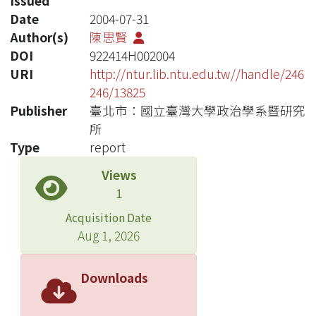
Issued
Date
2004-07-31
Author(s)
陳思賢
DOI
922414H002004
URI
http://ntur.lib.ntu.edu.tw//handle/246
246/13825
Publisher
臺北市：國立臺灣大學政治學系暨研究
所
Type
report
Views
1
Acquisition Date
Aug 1, 2026
Downloads