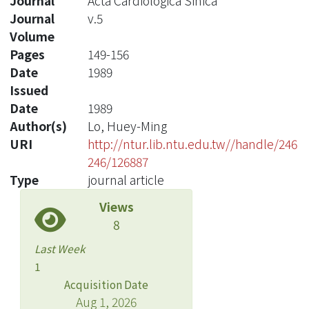
Journal
Acta Cardiologica Sinica
Journal
v.5
Volume
Pages
149-156
Date
1989
Issued
Date
1989
Author(s)
Lo, Huey-Ming
URI
http://ntur.lib.ntu.edu.tw//handle/246
246/126887
Type
journal article
Views
8
Last Week
1
Acquisition Date
Aug 1, 2026