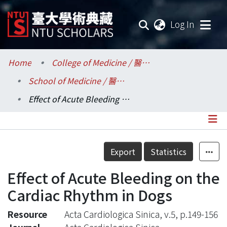
(current
Log In
Communities & Collections
Home
College of Medicine / 醫學院
School of Medicine / 醫學系
Research Outputs
Effect of Acute Bleeding on the Cardiac Rhythm in Dogs
Fundings & Projects
Researchers
Details
Export
Statistics
Organizations
Effect of Acute Bleeding on the
Statistics
Cardiac Rhythm in Dogs
Resource
Acta Cardiologica Sinica, v.5, p.149-156