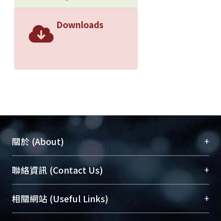
Downloads
+
關於 (About)
臺大位居世界頂尖大學之列，為永久珍藏及向國際
+
聯絡資訊 (Contact Us)
展現本校豐碩的研究成果及學術能量，圖書館整合
機構典藏（NTUR）與學術庫（AH）不同功能平
總館學科館員
(Main Library)
+
相關網站 (Useful Links)
台，成為臺大學術典藏NTU scholars。期能整合研
醫學圖書館學科館員
(Medical Library)
究能量、促進交流合作、保存學術產出、推廣研究