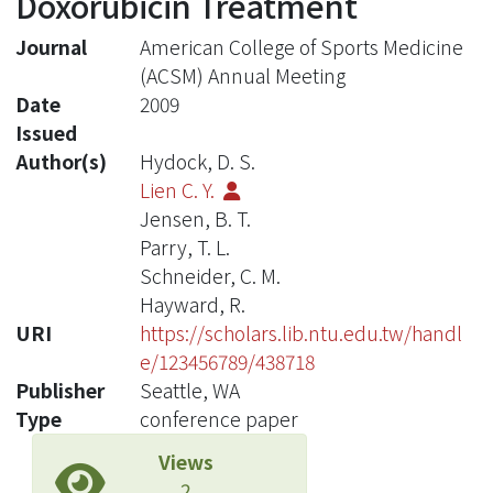
Doxorubicin Treatment
Journal
American College of Sports Medicine
(ACSM) Annual Meeting
Date
2009
Issued
Author(s)
Hydock, D. S.
Lien C. Y.
Jensen, B. T.
Parry, T. L.
Schneider, C. M.
Hayward, R.
URI
https://scholars.lib.ntu.edu.tw/handl
e/123456789/438718
Publisher
Seattle, WA
Type
conference paper
Views
2