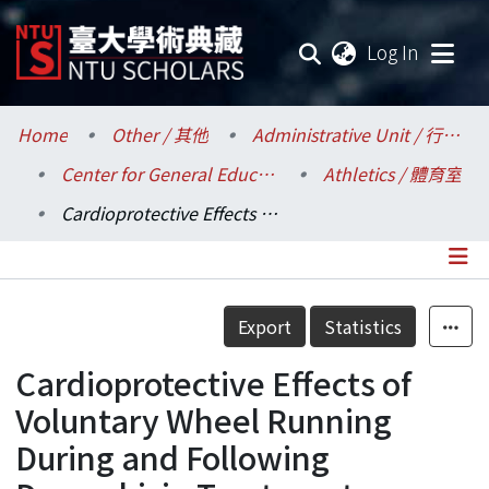
(current
Log In
Communities & Collections
Home
Other / 其他
Administrative Unit / 行政單位
Center for General Education / 共同教育中心
Athletics / 體育室
Research Outputs
Cardioprotective Effects of Voluntary Wheel Running During and Following Doxorubicin Treatment
Fundings & Projects
Researchers
Details
Export
Statistics
Organizations
Cardioprotective Effects of
Statistics
Voluntary Wheel Running
During and Following