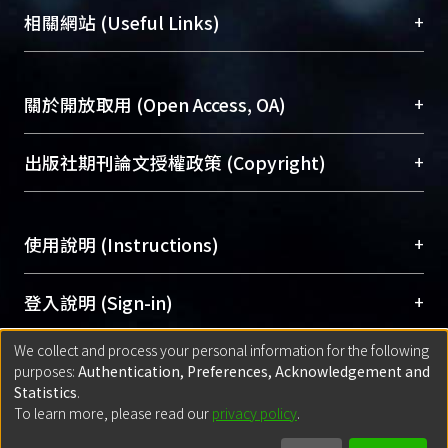
機構典藏（NTUR）與學術庫（AH）不同功能平
總館學科館員
(Main Library)
+
相關網站 (Useful Links)
台，成為臺大學術典藏NTU scholars。期能整合研
醫學圖書館學科館員
(Medical Library)
究能量、促進交流合作、保存學術產出、推廣研究
社會科學院辜振甫紀念圖書館學科館員
(Social
成果。
Sciences Library)
+
關於開放取用 (Open Access, OA)
To permanently archive and promote researcher
profiles and scholarly works, Library integrates the
開放取用是從使用者角度提升資訊取用性的社會運
+
出版社期刊論文授權政策 (Copyright)
services of “NTU Repository” with “Academic
動，應用在學術研究上是透過將研究著作公開供使
Hub” to form NTU Scholars.
用者自由取閱，以促進學術傳播及因應期刊訂購費
請確認所上傳的全文是原創的內容，若該文件包
用逐年攀升。同時可加速研究發展、提升研究影響
+
使用說明 (Instructions)
含部分內容的版權非匯入者所有，或由第三方贊
力，NTU Scholars即為本校的開放取用典藏（OA
助與合作完成，請確認該版權所有者及第三方同
Archive）平台。
（點選深入了解OA）
意提供此授權。
網站簡介
(Quickstart Guide)
+
登入說明 (Sign-in)
Please represent that the submission is your
使用手冊
(Instruction Manual)
original work, and that you have the right to
We collect and process your personal information for the following
線上預約服務
(Booking Service)
方案一：
臺灣大學計算機中心帳號登入
+
匯入著作 (Submission)
purposes:
Authentication, Preferences, Acknowledgement and
grant the rights to upload.
(With C&INC Email Account)
Statistics
.
方案二：
ORCID帳號登入
(With ORCID)
To learn more, please read our
privacy policy
.
若欲上傳已出版的全文電子檔，可使用
Open
方案一：
定期更新ORCID者，以ID匯入
(Search
policy finder
網站查詢，以確認出版單位之版權
for identifier (ORCID))