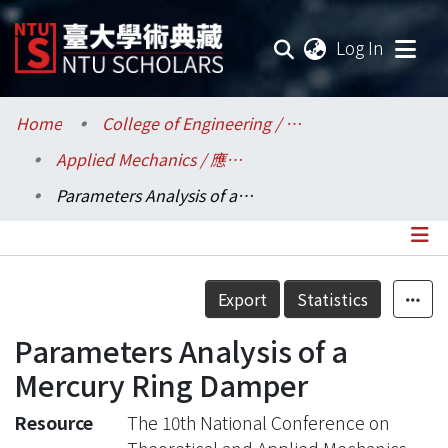
(current
Log In
Communities & Collections
Home
College of Engineering / 工學院
Applied Mechanics / 應用力學研究所
Research Outputs
Parameters Analysis of a Mercury Ring Damper
Fundings & Projects
Researchers
Details
Export
Statistics
Organizations
Parameters Analysis of a
Statistics
Mercury Ring Damper
Resource
The 10th National Conference on