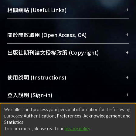
機構典藏（NTUR）與學術庫（AH）不同功能平
總館學科館員
(Main Library)
+
相關網站 (Useful Links)
台，成為臺大學術典藏NTU scholars。期能整合研
醫學圖書館學科館員
(Medical Library)
究能量、促進交流合作、保存學術產出、推廣研究
社會科學院辜振甫紀念圖書館學科館員
(Social
成果。
Sciences Library)
+
關於開放取用 (Open Access, OA)
To permanently archive and promote researcher
profiles and scholarly works, Library integrates the
開放取用是從使用者角度提升資訊取用性的社會運
+
出版社期刊論文授權政策 (Copyright)
services of “NTU Repository” with “Academic
動，應用在學術研究上是透過將研究著作公開供使
Hub” to form NTU Scholars.
用者自由取閱，以促進學術傳播及因應期刊訂購費
請確認所上傳的全文是原創的內容，若該文件包
用逐年攀升。同時可加速研究發展、提升研究影響
+
使用說明 (Instructions)
含部分內容的版權非匯入者所有，或由第三方贊
力，NTU Scholars即為本校的開放取用典藏（OA
助與合作完成，請確認該版權所有者及第三方同
Archive）平台。
（點選深入了解OA）
意提供此授權。
網站簡介
(Quickstart Guide)
+
登入說明 (Sign-in)
Please represent that the submission is your
使用手冊
(Instruction Manual)
original work, and that you have the right to
We collect and process your personal information for the following
線上預約服務
(Booking Service)
方案一：
臺灣大學計算機中心帳號登入
+
匯入著作 (Submission)
purposes:
Authentication, Preferences, Acknowledgement and
grant the rights to upload.
(With C&INC Email Account)
Statistics
.
方案二：
ORCID帳號登入
(With ORCID)
To learn more, please read our
privacy policy
.
若欲上傳已出版的全文電子檔，可使用
Open
方案一：
定期更新ORCID者，以ID匯入
(Search