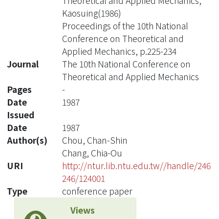
Theoretical and Applied Mechanics,
Kaosuing(1986)
Proceedings of the 10th National
Conference on Theoretical and
Applied Mechanics, p.225-234
Journal
The 10th National Conference on
Theoretical and Applied Mechanics
Pages
-
Date
1987
Issued
Date
1987
Author(s)
Chou, Chan-Shin
Chang, Chia-Ou
URI
http://ntur.lib.ntu.edu.tw//handle/246
246/124001
Type
conference paper
Views