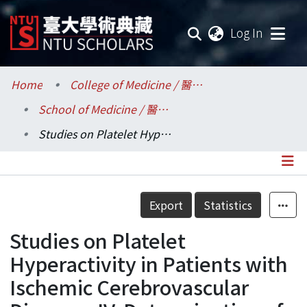
(current
Log In
Communities & Collections
Home
College of Medicine / 醫學院
School of Medicine / 醫學系
Research Outputs
Studies on Platelet Hyperactivity in Patients with Ischemic Cerebrovascular Diseases:IV. Determination of the Optimal Dosage of Aspirin by Measuring Plasme Salicylate Level
Fundings & Projects
Researchers
Details
Export
Statistics
Organizations
Studies on Platelet
Statistics
Hyperactivity in Patients with
Ischemic Cerebrovascular