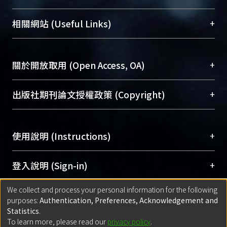
展現本校豐碩的研究成果及學術能量，圖書館整合
機構典藏（NTUR）與學術庫（AH）不同功能平
總館學科館員
(Main Library)
+
相關網站 (Useful Links)
台，成為臺大學術典藏NTU scholars。期能整合研
醫學圖書館學科館員
(Medical Library)
究能量、促進交流合作、保存學術產出、推廣研究
社會科學院辜振甫紀念圖書館學科館員
(Social
成果。
Sciences Library)
+
關於開放取用 (Open Access, OA)
To permanently archive and promote researcher
profiles and scholarly works, Library integrates the
開放取用是從使用者角度提升資訊取用性的社會運
+
出版社期刊論文授權政策 (Copyright)
services of “NTU Repository” with “Academic
動，應用在學術研究上是透過將研究著作公開供使
Hub” to form NTU Scholars.
用者自由取閱，以促進學術傳播及因應期刊訂購費
請確認所上傳的全文是原創的內容，若該文件包
用逐年攀升。同時可加速研究發展、提升研究影響
+
使用說明 (Instructions)
含部分內容的版權非匯入者所有，或由第三方贊
力，NTU Scholars即為本校的開放取用典藏（OA
助與合作完成，請確認該版權所有者及第三方同
Archive）平台。
（點選深入了解OA）
意提供此授權。
網站簡介
(Quickstart Guide)
+
登入說明 (Sign-in)
Please represent that the submission is your
使用手冊
(Instruction Manual)
original work, and that you have the right to
We collect and process your personal information for the following
線上預約服務
(Booking Service)
方案一：
臺灣大學計算機中心帳號登入
+
匯入著作 (Submission)
purposes:
Authentication, Preferences, Acknowledgement and
grant the rights to upload.
(With C&INC Email Account)
Statistics
.
方案二：
ORCID帳號登入
(With ORCID)
To learn more, please read our
privacy policy
.
若欲上傳已出版的全文電子檔，可使用
Open
方案一：
定期更新ORCID者，以ID匯入
(Search