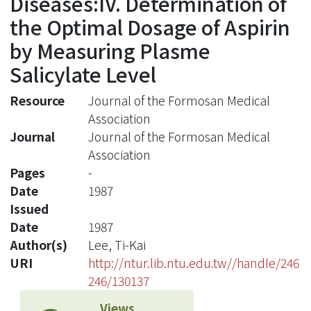
Diseases:IV. Determination of
the Optimal Dosage of Aspirin
by Measuring Plasme
Salicylate Level
Resource
Journal of the Formosan Medical
Association
Journal
Journal of the Formosan Medical
Association
Pages
-
Date
1987
Issued
Date
1987
Author(s)
Lee, Ti-Kai
URI
http://ntur.lib.ntu.edu.tw//handle/246
246/130137
Views