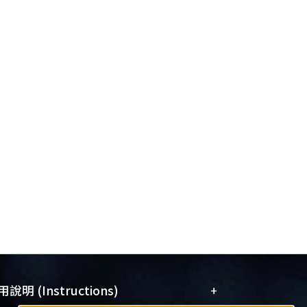
+
說明 (Instructions)