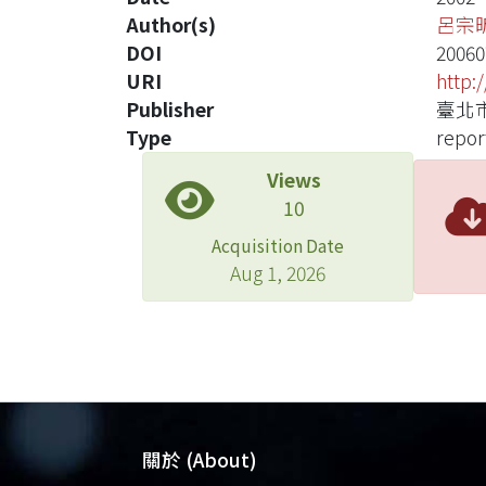
Author(s)
呂宗
DOI
20060
URI
http:
Publisher
臺北
Type
repor
Views
10
Acquisition Date
Aug 1, 2026
關於 (About)