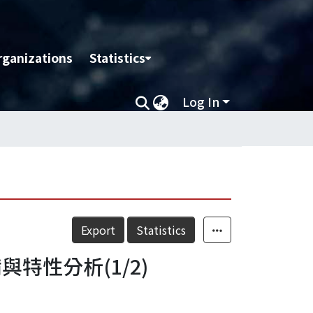
rganizations
Statistics
Log In
Export
Statistics
性分析(1/2)