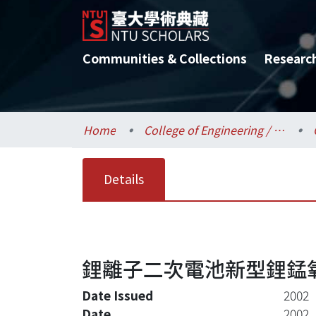
Communities & Collections
Researc
Home
College of Engineering / 工學院
Details
鋰離子二次電池新型鋰錳氧
Date Issued
2002
Date
2002