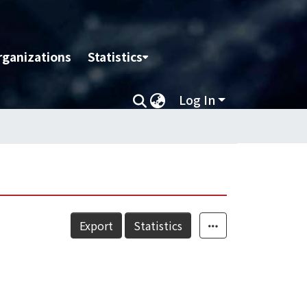
rganizations
Statistics
Log In
Export
Statistics