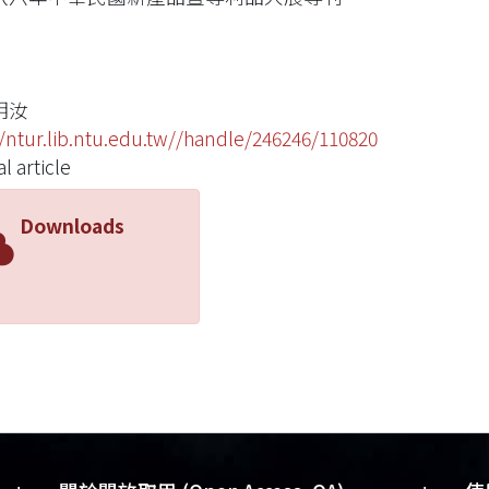
明汝
//ntur.lib.ntu.edu.tw//handle/246246/110820
l article
Downloads