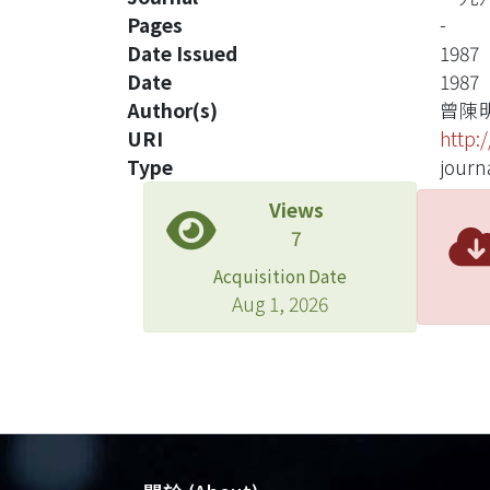
Pages
-
Date Issued
1987
Date
1987
Author(s)
曾陳
URI
http:
Type
journa
Views
7
Acquisition Date
Aug 1, 2026