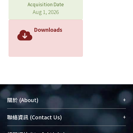
Acquisition Date
Aug 1, 2026
Downloads
+
關於 (About)
臺大位居世界頂尖大學之列，為永久珍藏及向國際
+
聯絡資訊 (Contact Us)
展現本校豐碩的研究成果及學術能量，圖書館整合
機構典藏（NTUR）與學術庫（AH）不同功能平