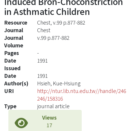
Induced Bron-Choconstriction
in Asthmatic Children
Resource
Chest, v.99 p.877-882
Journal
Chest
Journal
v.99 p.877-882
Volume
Pages
-
Date
1991
Issued
Date
1991
Author(s)
Hsieh, Kue-Hsiung
URI
http://ntur.lib.ntu.edu.tw//handle/246
246/158316
Type
journal article
Views
17