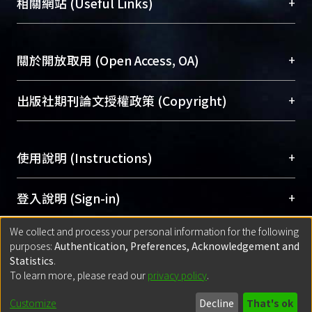
總館學科館員
(Main Library)
+
相關網站 (Useful Links)
台，成為臺大學術典藏NTU scholars。期能整合研
醫學圖書館學科館員
(Medical Library)
究能量、促進交流合作、保存學術產出、推廣研究
社會科學院辜振甫紀念圖書館學科館員
(Social
成果。
Sciences Library)
+
關於開放取用 (Open Access, OA)
To permanently archive and promote researcher
profiles and scholarly works, Library integrates the
開放取用是從使用者角度提升資訊取用性的社會運
+
出版社期刊論文授權政策 (Copyright)
services of “NTU Repository” with “Academic
動，應用在學術研究上是透過將研究著作公開供使
Hub” to form NTU Scholars.
用者自由取閱，以促進學術傳播及因應期刊訂購費
請確認所上傳的全文是原創的內容，若該文件包
用逐年攀升。同時可加速研究發展、提升研究影響
+
使用說明 (Instructions)
含部分內容的版權非匯入者所有，或由第三方贊
力，NTU Scholars即為本校的開放取用典藏（OA
助與合作完成，請確認該版權所有者及第三方同
Archive）平台。
（點選深入了解OA）
意提供此授權。
網站簡介
(Quickstart Guide)
+
登入說明 (Sign-in)
Please represent that the submission is your
使用手冊
(Instruction Manual)
original work, and that you have the right to
We collect and process your personal information for the following
線上預約服務
(Booking Service)
方案一：
臺灣大學計算機中心帳號登入
+
匯入著作 (Submission)
purposes:
Authentication, Preferences, Acknowledgement and
grant the rights to upload.
(With C&INC Email Account)
Statistics
.
方案二：
ORCID帳號登入
(With ORCID)
To learn more, please read our
privacy policy
.
若欲上傳已出版的全文電子檔，可使用
Open
方案一：
定期更新ORCID者，以ID匯入
(Search
policy finder
網站查詢，以確認出版單位之版權
for identifier (ORCID))
Built with
DSpace-CRIS software
- Extension maintained and optimized
Customize
Decline
That's ok