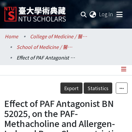
(current
Log In
Communities & Collections
Home
College of Medicine / 醫學院
School of Medicine / 醫學系
Research Outputs
Effect of PAF Antagonist BN 52025, on the PAF-Methacholine and Allergen-Induced Bron-Choconstriction in Asthmatic Children
Fundings & Projects
Researchers
Details
Export
Statistics
Organizations
Effect of PAF Antagonist BN
Statistics
52025, on the PAF-
Methacholine and Allergen-