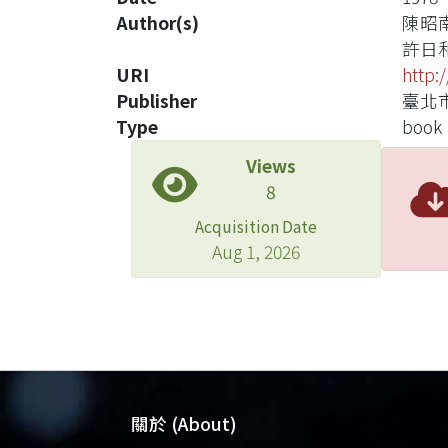
Author(s)
陳昭
許日
URI
http:
Publisher
臺北
Type
book
Views
8
Acquisition Date
Aug 1, 2026
關於 (About)