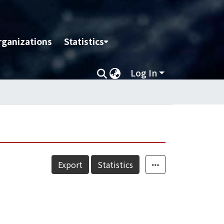
rganizations
Statistics
Log In
Export
Statistics