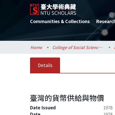
Communities & Collections
Researc
Home
College of Social Sciences / 社會科學院
Details
臺灣的貨幣供給與物價
Date Issued
1978
Date
1978