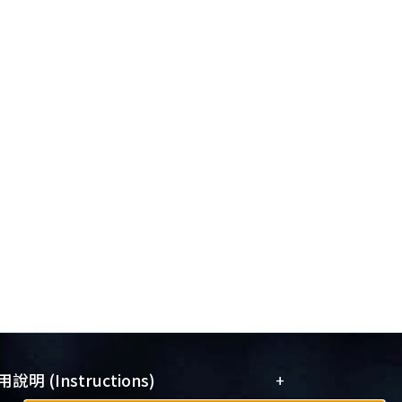
+
說明 (Instructions)