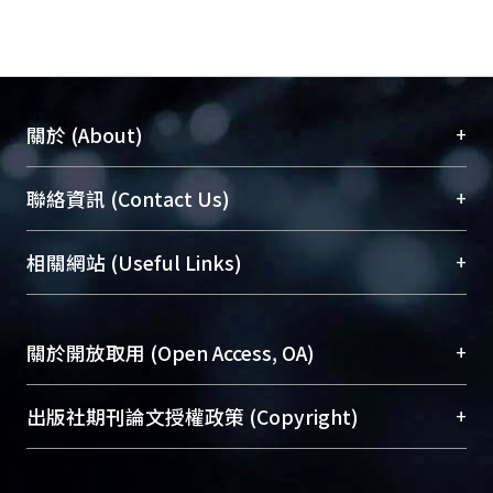
+
關於 (About)
臺大位居世界頂尖大學之列，為永久珍藏及向國際
+
聯絡資訊 (Contact Us)
展現本校豐碩的研究成果及學術能量，圖書館整合
機構典藏（NTUR）與學術庫（AH）不同功能平
總館學科館員
(Main Library)
+
相關網站 (Useful Links)
台，成為臺大學術典藏NTU scholars。期能整合研
醫學圖書館學科館員
(Medical Library)
究能量、促進交流合作、保存學術產出、推廣研究
社會科學院辜振甫紀念圖書館學科館員
(Social
成果。
Sciences Library)
+
關於開放取用 (Open Access, OA)
To permanently archive and promote researcher
profiles and scholarly works, Library integrates the
開放取用是從使用者角度提升資訊取用性的社會運
+
出版社期刊論文授權政策 (Copyright)
services of “NTU Repository” with “Academic
動，應用在學術研究上是透過將研究著作公開供使
Hub” to form NTU Scholars.
用者自由取閱，以促進學術傳播及因應期刊訂購費
請確認所上傳的全文是原創的內容，若該文件包