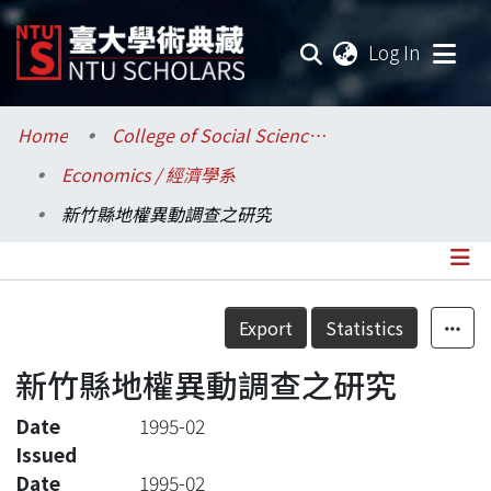
(current
Log In
Communities & Collections
Home
College of Social Sciences / 社會科學院
Economics / 經濟學系
Research Outputs
新竹縣地權異動調查之研究
Fundings & Projects
Researchers
Details
Export
Statistics
Organizations
新竹縣地權異動調查之研究
Statistics
Date
1995-02
Issued
Date
1995-02