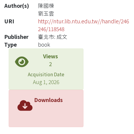
Author(s)
陳國棟
劉玉雲
URI
http://ntur.lib.ntu.edu.tw//handle/246
246/118548
Publisher
臺北市: 成文
Type
book
Views
2
Acquisition Date
Aug 1, 2026
Downloads