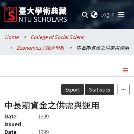
(current
Log In
Communities & Collections
Home
College of Social Sciences / 社會科學院
Economics / 經濟學系
中長期資金之供需與運用
Research Outputs
Fundings & Projects
Researchers
Details
Export
Statistics
Organizations
中長期資金之供需與運用
Statistics
Date
1999
Issued
Date
1999