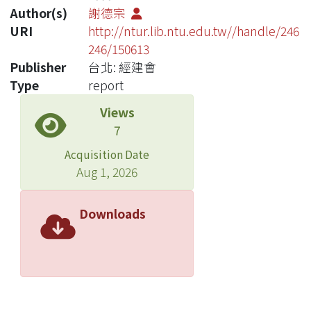
Author(s)
謝德宗
URI
http://ntur.lib.ntu.edu.tw//handle/246
246/150613
Publisher
台北: 經建會
Type
report
Views
7
Acquisition Date
Aug 1, 2026
Downloads