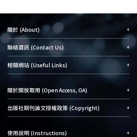
+
關於 (About)
臺大位居世界頂尖大學之列，為永久珍藏及向國際
+
聯絡資訊 (Contact Us)
展現本校豐碩的研究成果及學術能量，圖書館整合
機構典藏（NTUR）與學術庫（AH）不同功能平
總館學科館員
(Main Library)
+
相關網站 (Useful Links)
台，成為臺大學術典藏NTU scholars。期能整合研
醫學圖書館學科館員
(Medical Library)
究能量、促進交流合作、保存學術產出、推廣研究
社會科學院辜振甫紀念圖書館學科館員
(Social
成果。
Sciences Library)
+
關於開放取用 (Open Access, OA)
To permanently archive and promote researcher
profiles and scholarly works, Library integrates the
開放取用是從使用者角度提升資訊取用性的社會運
+
出版社期刊論文授權政策 (Copyright)
services of “NTU Repository” with “Academic
動，應用在學術研究上是透過將研究著作公開供使
Hub” to form NTU Scholars.
用者自由取閱，以促進學術傳播及因應期刊訂購費
請確認所上傳的全文是原創的內容，若該文件包
用逐年攀升。同時可加速研究發展、提升研究影響
+
使用說明 (Instructions)
含部分內容的版權非匯入者所有，或由第三方贊