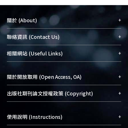
+
關於 (About)
臺大位居世界頂尖大學之列，為永久珍藏及向國際
+
聯絡資訊 (Contact Us)
展現本校豐碩的研究成果及學術能量，圖書館整合
機構典藏（NTUR）與學術庫（AH）不同功能平
總館學科館員
(Main Library)
+
相關網站 (Useful Links)
台，成為臺大學術典藏NTU scholars。期能整合研
醫學圖書館學科館員
(Medical Library)
究能量、促進交流合作、保存學術產出、推廣研究
社會科學院辜振甫紀念圖書館學科館員
(Social
成果。
Sciences Library)
+
關於開放取用 (Open Access, OA)
To permanently archive and promote researcher
profiles and scholarly works, Library integrates the
開放取用是從使用者角度提升資訊取用性的社會運
+
出版社期刊論文授權政策 (Copyright)
services of “NTU Repository” with “Academic
動，應用在學術研究上是透過將研究著作公開供使
Hub” to form NTU Scholars.
用者自由取閱，以促進學術傳播及因應期刊訂購費
請確認所上傳的全文是原創的內容，若該文件包
用逐年攀升。同時可加速研究發展、提升研究影響
+
使用說明 (Instructions)
含部分內容的版權非匯入者所有，或由第三方贊
力，NTU Scholars即為本校的開放取用典藏（OA
助與合作完成，請確認該版權所有者及第三方同