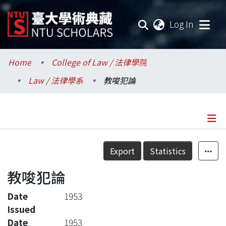
(current
Log In
Communities & Collections
Home
College of Law / 法律學院
Law / 法律學系
教唆犯論
Research Outputs
Fundings & Projects
Researchers
Details
Export
Statistics
Organizations
教唆犯論
Statistics
Date
1953
Issued
Date
1953