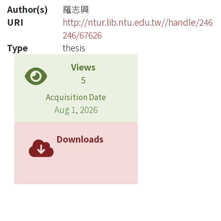
Author(s)
羅志興
URI
http://ntur.lib.ntu.edu.tw//handle/246
246/67626
Type
thesis
Views
5
Acquisition Date
Aug 1, 2026
Downloads