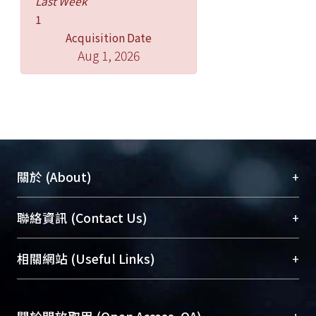
Last Week
1
Acquisition Date
Aug 1, 2026
+
關於 (About)
臺大位居世界頂尖大學之列，為永久珍藏及向國際
+
聯絡資訊 (Contact Us)
展現本校豐碩的研究成果及學術能量，圖書館整合
機構典藏（NTUR）與學術庫（AH）不同功能平
總館學科館員
(Main Library)
+
相關網站 (Useful Links)
台，成為臺大學術典藏NTU scholars。期能整合研
醫學圖書館學科館員
(Medical Library)
究能量、促進交流合作、保存學術產出、推廣研究
社會科學院辜振甫紀念圖書館學科館員
(Social
成果。
Sciences Library)