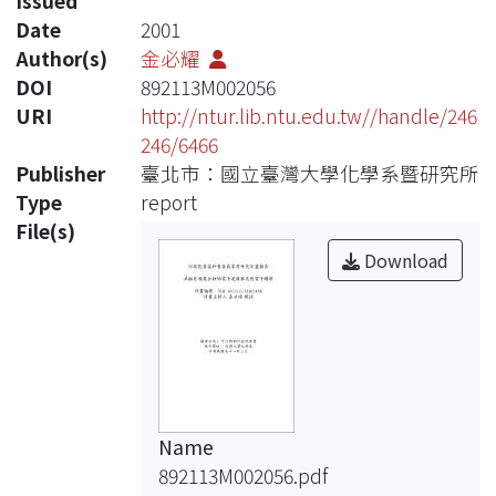
Issued
Date
2001
Author(s)
金必耀
DOI
892113M002056
URI
http://ntur.lib.ntu.edu.tw//handle/246
246/6466
Publisher
臺北市：國立臺灣大學化學系暨研究所
Type
report
File(s)
Download
Name
892113M002056.pdf