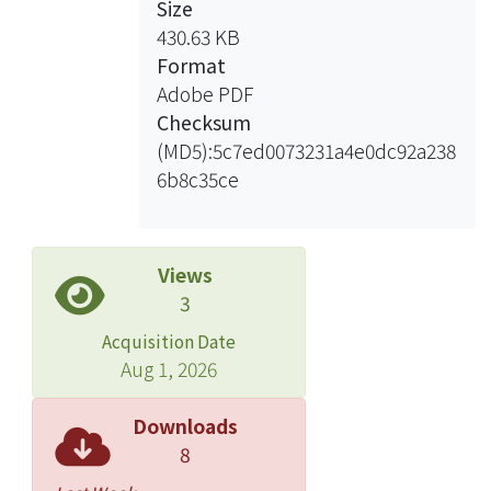
Size
430.63 KB
Format
Adobe PDF
Checksum
(MD5):5c7ed0073231a4e0dc92a238
6b8c35ce
Views
3
Acquisition Date
Aug 1, 2026
Downloads
8