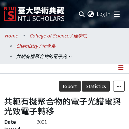
(current
Log In
Communities & Collections
Home
College of Science / 理學院
Chemistry / 化學系
Research Outputs
共軛有機聚合物的電子光譜電與光致電子轉移
Fundings & Projects
Researchers
Details
Export
Statistics
Organizations
共軛有機聚合物的電子光譜電與
Statistics
光致電子轉移
Date
2001