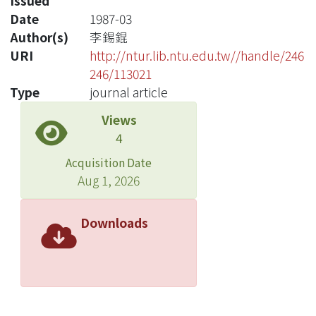
Issued
Date
1987-03
Author(s)
李錫錕
URI
http://ntur.lib.ntu.edu.tw//handle/246
246/113021
Type
journal article
Views
4
Acquisition Date
Aug 1, 2026
Downloads