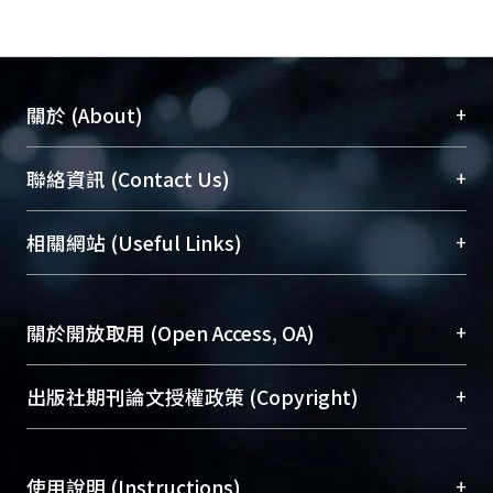
+
關於 (About)
臺大位居世界頂尖大學之列，為永久珍藏及向國際
+
聯絡資訊 (Contact Us)
展現本校豐碩的研究成果及學術能量，圖書館整合
機構典藏（NTUR）與學術庫（AH）不同功能平
總館學科館員
(Main Library)
+
相關網站 (Useful Links)
台，成為臺大學術典藏NTU scholars。期能整合研
醫學圖書館學科館員
(Medical Library)
究能量、促進交流合作、保存學術產出、推廣研究
社會科學院辜振甫紀念圖書館學科館員
(Social
成果。
Sciences Library)
+
關於開放取用 (Open Access, OA)
To permanently archive and promote researcher
profiles and scholarly works, Library integrates the
開放取用是從使用者角度提升資訊取用性的社會運
+
出版社期刊論文授權政策 (Copyright)
services of “NTU Repository” with “Academic
動，應用在學術研究上是透過將研究著作公開供使
Hub” to form NTU Scholars.
用者自由取閱，以促進學術傳播及因應期刊訂購費
請確認所上傳的全文是原創的內容，若該文件包
用逐年攀升。同時可加速研究發展、提升研究影響
+
使用說明 (Instructions)
含部分內容的版權非匯入者所有，或由第三方贊