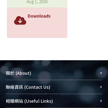
Aug 1, 2026
Downloads
+
關於 (About)
臺大位居世界頂尖大學之列，為永久珍藏及向國際
+
聯絡資訊 (Contact Us)
展現本校豐碩的研究成果及學術能量，圖書館整合
機構典藏（NTUR）與學術庫（AH）不同功能平
總館學科館員
(Main Library)
+
相關網站 (Useful Links)
台，成為臺大學術典藏NTU scholars。期能整合研
醫學圖書館學科館員
(Medical Library)