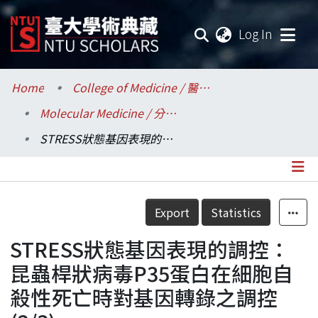
(current
Log In
Communities & Collections
Home
College of Medicine / 醫學院
Molecular Medicine / 分子醫學研究所
Research Outputs
STRESS狀態基因表現的調控：昆蟲桿狀病毒P35蛋白在細胞自殺性死亡時對基因轉錄之調控(2/3)
Fundings & Projects
Researchers
Details
Export
Statistics
Organizations
STRESS狀態基因表現的調控：
Statistics
昆蟲桿狀病毒P35蛋白在細胞自
殺性死亡時對基因轉錄之調控