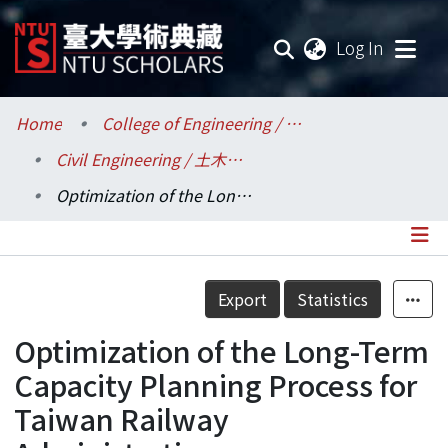
(current
Log In
Communities & Collections
Home
College of Engineering / 工學院
Civil Engineering / 土木工程學系
Research Outputs
Optimization of the Long-Term Capacity Planning Process for Taiwan Railway Administration
Fundings & Projects
Researchers
Details
Export
Statistics
Organizations
Optimization of the Long-Term
Statistics
Capacity Planning Process for
Taiwan Railway