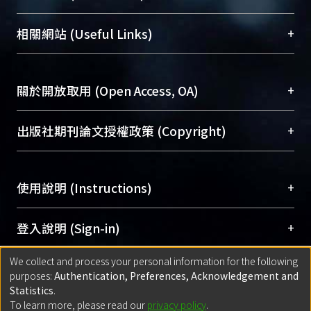
展現本校豐碩的研究成果及學術能量，圖書館整合
機構典藏（NTUR）與學術庫（AH）不同功能平
總館學科館員
(Main Library)
+
相關網站 (Useful Links)
台，成為臺大學術典藏NTU scholars。期能整合研
醫學圖書館學科館員
(Medical Library)
究能量、促進交流合作、保存學術產出、推廣研究
社會科學院辜振甫紀念圖書館學科館員
(Social
成果。
Sciences Library)
+
關於開放取用 (Open Access, OA)
To permanently archive and promote researcher
profiles and scholarly works, Library integrates the
開放取用是從使用者角度提升資訊取用性的社會運
+
出版社期刊論文授權政策 (Copyright)
services of “NTU Repository” with “Academic
動，應用在學術研究上是透過將研究著作公開供使
Hub” to form NTU Scholars.
用者自由取閱，以促進學術傳播及因應期刊訂購費
請確認所上傳的全文是原創的內容，若該文件包
用逐年攀升。同時可加速研究發展、提升研究影響
+
使用說明 (Instructions)
含部分內容的版權非匯入者所有，或由第三方贊
力，NTU Scholars即為本校的開放取用典藏（OA
助與合作完成，請確認該版權所有者及第三方同
Archive）平台。
（點選深入了解OA）
意提供此授權。
網站簡介
(Quickstart Guide)
+
登入說明 (Sign-in)
Please represent that the submission is your
使用手冊
(Instruction Manual)
original work, and that you have the right to
We collect and process your personal information for the following
線上預約服務
(Booking Service)
方案一：
臺灣大學計算機中心帳號登入
+
匯入著作 (Submission)
purposes:
Authentication, Preferences, Acknowledgement and
grant the rights to upload.
(With C&INC Email Account)
Statistics
.
方案二：
ORCID帳號登入
(With ORCID)
To learn more, please read our
privacy policy
.
若欲上傳已出版的全文電子檔，可使用
Open
方案一：
定期更新ORCID者，以ID匯入
(Search