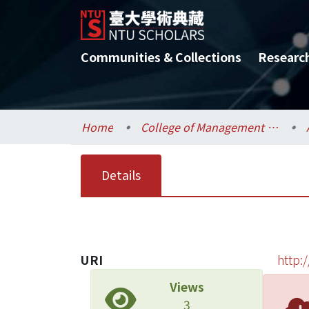
Communities & Collections
Researc
Home
College of Management / 管理學院
Details
URI
http:
Views
3