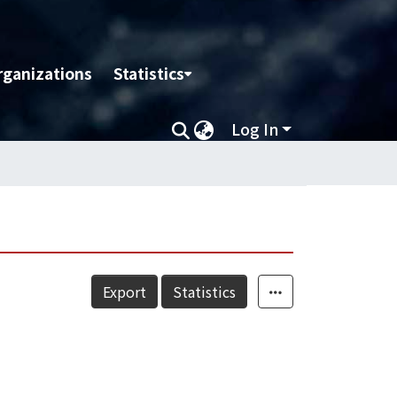
rganizations
Statistics
Log In
Export
Statistics