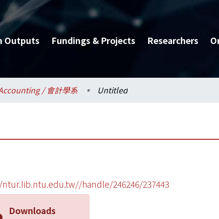
h Outputs
Fundings & Projects
Researchers
O
Accounting / 會計學系
Untitled
//ntur.lib.ntu.edu.tw//handle/246246/237443
Downloads