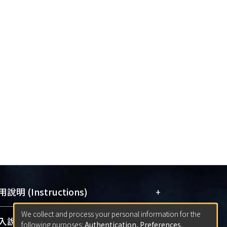
+
說明 (Instructions)
We collect and process your personal information for the
網站簡介
(Quickstart Guide)
+
說明 (Sign-in)
following purposes:
Authentication, Preferences,