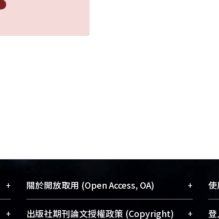
+
+
關於開放取用 (Open Access, OA)
使用
藏
開放取用是從使用者角度提升資訊取用性
+
+
出版社期刊論文授權政策 (Copyright)
登入