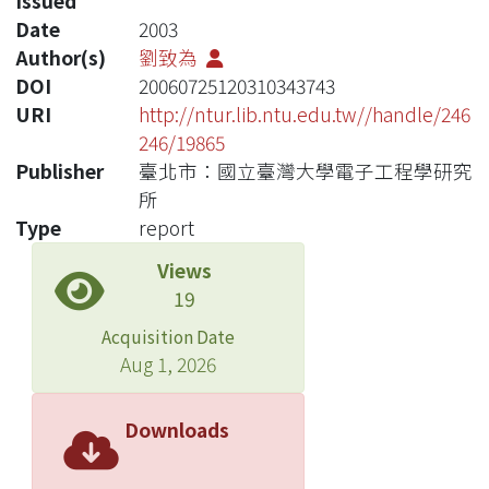
Issued
Date
2003
Author(s)
劉致為
DOI
20060725120310343743
URI
http://ntur.lib.ntu.edu.tw//handle/246
246/19865
Publisher
臺北市：國立臺灣大學電子工程學研究
所
Type
report
Views
19
Acquisition Date
Aug 1, 2026
Downloads