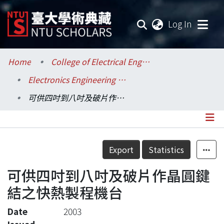
(current
Log In
Communities & Collections
Home
College of Electrical Engineering and Computer Science / 電機資訊學院
Electronics Engineering / 電子工程學研究所
Research Outputs
可供四吋到八吋及破片作晶圓鍵結之快熱製程機台
Fundings & Projects
Researchers
Details
Export
Statistics
Organizations
可供四吋到八吋及破片作晶圓鍵
Statistics
結之快熱製程機台
Date
2003