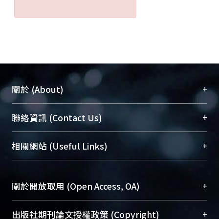
+
關於 (About)
臺大位居世界頂尖大學之列，為永久珍藏及向國際
+
聯絡資訊 (Contact Us)
展現本校豐碩的研究成果及學術能量，圖書館整合
機構典藏（NTUR）與學術庫（AH）不同功能平
總館學科館員
(Main Library)
+
相關網站 (Useful Links)
台，成為臺大學術典藏NTU scholars。期能整合研
醫學圖書館學科館員
(Medical Library)
究能量、促進交流合作、保存學術產出、推廣研究
社會科學院辜振甫紀念圖書館學科館員
(Social
成果。
Sciences Library)
+
關於開放取用 (Open Access, OA)
To permanently archive and promote researcher
profiles and scholarly works, Library integrates the
開放取用是從使用者角度提升資訊取用性的社會運
+
出版社期刊論文授權政策 (Copyright)