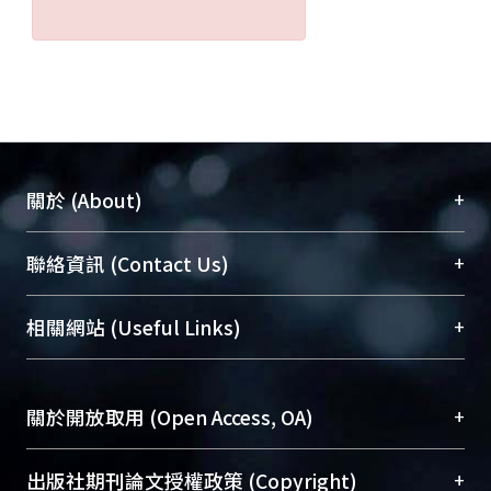
+
關於 (About)
臺大位居世界頂尖大學之列，為永久珍藏及向國際
+
聯絡資訊 (Contact Us)
展現本校豐碩的研究成果及學術能量，圖書館整合
機構典藏（NTUR）與學術庫（AH）不同功能平
總館學科館員
(Main Library)
+
相關網站 (Useful Links)
台，成為臺大學術典藏NTU scholars。期能整合研
醫學圖書館學科館員
(Medical Library)
究能量、促進交流合作、保存學術產出、推廣研究
社會科學院辜振甫紀念圖書館學科館員
(Social
成果。
Sciences Library)
+
關於開放取用 (Open Access, OA)
To permanently archive and promote researcher
profiles and scholarly works, Library integrates the
開放取用是從使用者角度提升資訊取用性的社會運
+
出版社期刊論文授權政策 (Copyright)