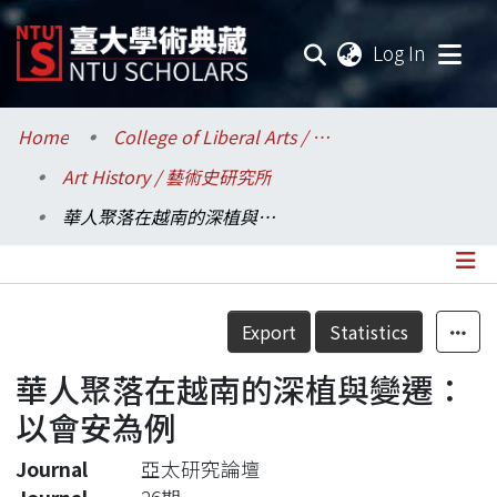
(current
Log In
Communities & Collections
Home
College of Liberal Arts / 文學院
Art History / 藝術史研究所
Research Outputs
華人聚落在越南的深植與變遷：以會安為例
Fundings & Projects
Researchers
Details
Export
Statistics
Organizations
華人聚落在越南的深植與變遷：
Statistics
以會安為例
Journal
亞太研究論壇