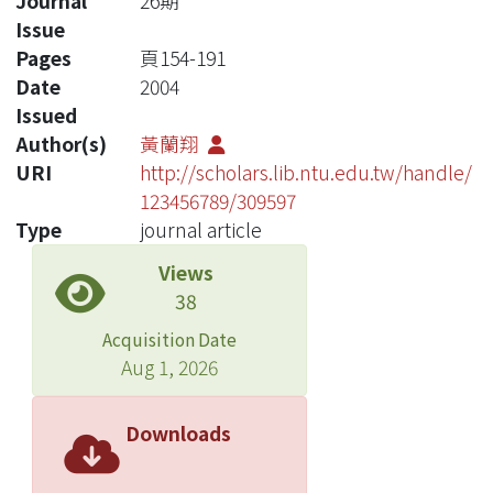
Journal
26期
Issue
Pages
頁154-191
Date
2004
Issued
Author(s)
黃蘭翔
URI
http://scholars.lib.ntu.edu.tw/handle/
123456789/309597
Type
journal article
Views
38
Acquisition Date
Aug 1, 2026
Downloads