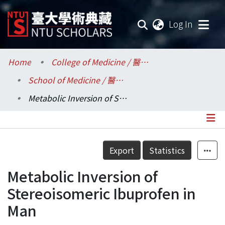
(current
Log In
Communities & Collections
Home
College of Medicine / 醫學院
School of Medicine / 醫學系
Research Outputs
Metabolic Inversion of Stereoisomeric Ibuprofen in Man
Fundings & Projects
Researchers
Details
Export
Statistics
Organizations
Metabolic Inversion of
Statistics
Stereoisomeric Ibuprofen in
Man