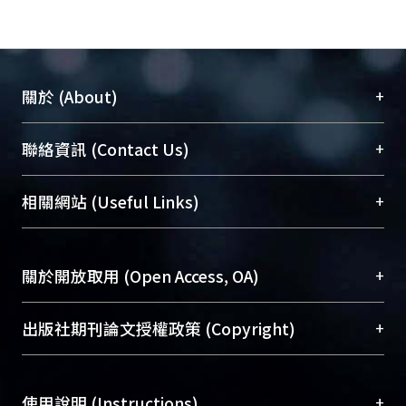
+
關於 (About)
臺大位居世界頂尖大學之列，為永久珍藏及向國際
+
聯絡資訊 (Contact Us)
展現本校豐碩的研究成果及學術能量，圖書館整合
機構典藏（NTUR）與學術庫（AH）不同功能平
總館學科館員
(Main Library)
+
相關網站 (Useful Links)
台，成為臺大學術典藏NTU scholars。期能整合研
醫學圖書館學科館員
(Medical Library)
究能量、促進交流合作、保存學術產出、推廣研究
社會科學院辜振甫紀念圖書館學科館員
(Social
成果。
Sciences Library)
+
關於開放取用 (Open Access, OA)
To permanently archive and promote researcher
profiles and scholarly works, Library integrates the
開放取用是從使用者角度提升資訊取用性的社會運
+
出版社期刊論文授權政策 (Copyright)
services of “NTU Repository” with “Academic
動，應用在學術研究上是透過將研究著作公開供使
Hub” to form NTU Scholars.
用者自由取閱，以促進學術傳播及因應期刊訂購費
請確認所上傳的全文是原創的內容，若該文件包
用逐年攀升。同時可加速研究發展、提升研究影響
+
使用說明 (Instructions)
含部分內容的版權非匯入者所有，或由第三方贊