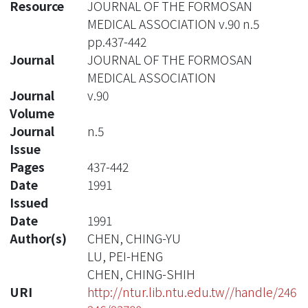
Resource
JOURNAL OF THE FORMOSAN
MEDICAL ASSOCIATION v.90 n.5
pp.437-442
Journal
JOURNAL OF THE FORMOSAN
MEDICAL ASSOCIATION
Journal
v.90
Volume
Journal
n.5
Issue
Pages
437-442
Date
1991
Issued
Date
1991
Author(s)
CHEN, CHING-YU
LU, PEI-HENG
CHEN, CHING-SHIH
URI
http://ntur.lib.ntu.edu.tw//handle/246