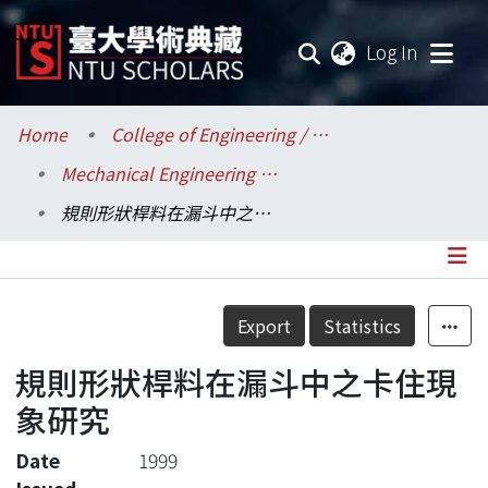
(current
Log In
Communities & Collections
Home
College of Engineering / 工學院
Mechanical Engineering / 機械工程學系
Research Outputs
規則形狀桿料在漏斗中之卡住現象研究
Fundings & Projects
Researchers
Details
Export
Statistics
Organizations
規則形狀桿料在漏斗中之卡住現
Statistics
象研究
Date
1999