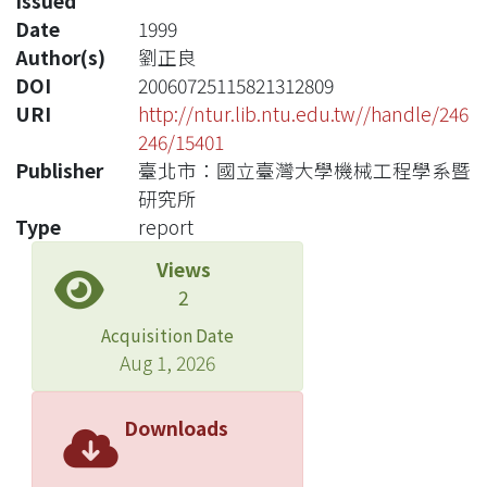
Issued
Date
1999
Author(s)
劉正良
DOI
20060725115821312809
URI
http://ntur.lib.ntu.edu.tw//handle/246
246/15401
Publisher
臺北市：國立臺灣大學機械工程學系暨
研究所
Type
report
Views
2
Acquisition Date
Aug 1, 2026
Downloads