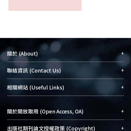
+
關於 (About)
臺大位居世界頂尖大學之列，為永久珍藏及向國際
+
聯絡資訊 (Contact Us)
展現本校豐碩的研究成果及學術能量，圖書館整合
機構典藏（NTUR）與學術庫（AH）不同功能平
總館學科館員
(Main Library)
+
相關網站 (Useful Links)
台，成為臺大學術典藏NTU scholars。期能整合研
醫學圖書館學科館員
(Medical Library)
究能量、促進交流合作、保存學術產出、推廣研究
社會科學院辜振甫紀念圖書館學科館員
(Social
成果。
Sciences Library)
+
關於開放取用 (Open Access, OA)
To permanently archive and promote researcher
profiles and scholarly works, Library integrates the
開放取用是從使用者角度提升資訊取用性的社會運
+
出版社期刊論文授權政策 (Copyright)