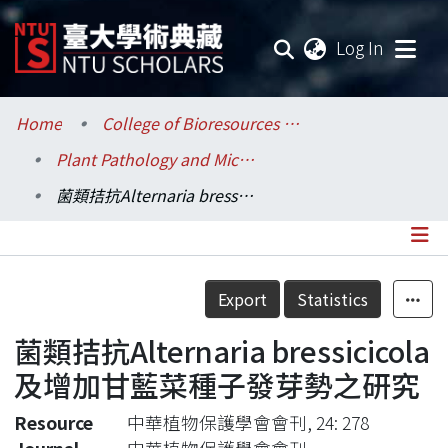
(current
Log In
Communities & Collections
Home
College of Bioresources and Agriculture / 生物資源暨農學院
Plant Pathology and Microbiology / 植物病理與微生物學系
Research Outputs
菌類拮抗Alternaria bressicicola及增加甘藍菜種子發芽勢之研究
Fundings & Projects
Researchers
Details
Export
Statistics
Organizations
菌類拮抗Alternaria bressicicola
Statistics
及增加甘藍菜種子發芽勢之研究
Resource
中華植物保護學會會刊, 24: 278