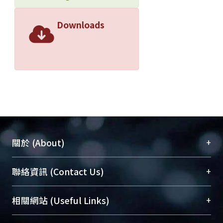
Downloads
+
關於 (About)
臺大位居世界頂尖大學之列，為永久珍藏及向國際
+
聯絡資訊 (Contact Us)
展現本校豐碩的研究成果及學術能量，圖書館整合
機構典藏（NTUR）與學術庫（AH）不同功能平
總館學科館員
(Main Library)
+
相關網站 (Useful Links)
台，成為臺大學術典藏NTU scholars。期能整合研
醫學圖書館學科館員
(Medical Library)
究能量、促進交流合作、保存學術產出、推廣研究