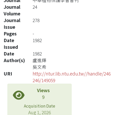
Journal
中華植物保護學會會刊
Journal
24
Volume
Journal
278
Issue
Pages
-
Date
1982
Issued
Date
1982
Author(s)
盧進輝
吳文希
URI
http://ntur.lib.ntu.edu.tw//handle/246
246/149059
Views
9
Acquisition Date
Aug 1, 2026