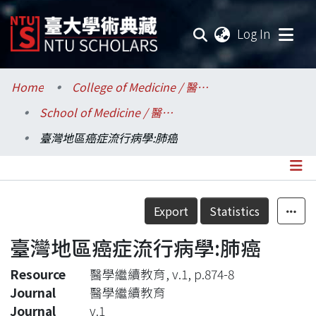
(current
Log In
Communities & Collections
Home
College of Medicine / 醫學院
School of Medicine / 醫學系
Research Outputs
臺灣地區癌症流行病學:肺癌
Fundings & Projects
Researchers
Details
Export
Statistics
Organizations
臺灣地區癌症流行病學:肺癌
Statistics
Resource
醫學繼續教育, v.1, p.874-8
Journal
醫學繼續教育
Journal
v.1