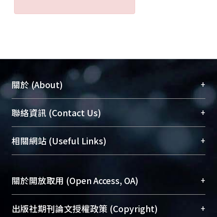
+
關於 (About)
臺大位居世界頂尖大學之列，為永久珍藏及向國際
+
聯絡資訊 (Contact Us)
展現本校豐碩的研究成果及學術能量，圖書館整合
機構典藏（NTUR）與學術庫（AH）不同功能平
總館學科館員
(Main Library)
+
相關網站 (Useful Links)
台，成為臺大學術典藏NTU scholars。期能整合研
醫學圖書館學科館員
(Medical Library)
究能量、促進交流合作、保存學術產出、推廣研究
社會科學院辜振甫紀念圖書館學科館員
(Social
成果。
Sciences Library)
+
關於開放取用 (Open Access, OA)
To permanently archive and promote researcher
profiles and scholarly works, Library integrates the
開放取用是從使用者角度提升資訊取用性的社會運
+
出版社期刊論文授權政策 (Copyright)