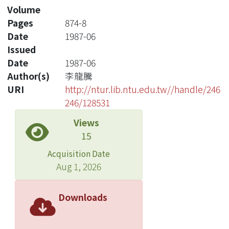
Volume
Pages
874-8
Date
1987-06
Issued
Date
1987-06
Author(s)
李龍騰
URI
http://ntur.lib.ntu.edu.tw//handle/246
246/128531
Views
15
Acquisition Date
Aug 1, 2026
Downloads