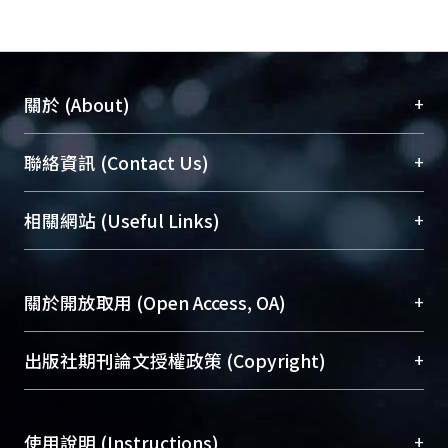
+
關於 (About)
臺大位居世界頂尖大學之列，為永久珍藏及向國際
+
聯絡資訊 (Contact Us)
展現本校豐碩的研究成果及學術能量，圖書館整合
機構典藏（NTUR）與學術庫（AH）不同功能平
總館學科館員
(Main Library)
+
相關網站 (Useful Links)
台，成為臺大學術典藏NTU scholars。期能整合研
醫學圖書館學科館員
(Medical Library)
究能量、促進交流合作、保存學術產出、推廣研究
社會科學院辜振甫紀念圖書館學科館員
(Social
成果。
Sciences Library)
+
關於開放取用 (Open Access, OA)
To permanently archive and promote researcher
profiles and scholarly works, Library integrates the
開放取用是從使用者角度提升資訊取用性的社會運
+
出版社期刊論文授權政策 (Copyright)
services of “NTU Repository” with “Academic
動，應用在學術研究上是透過將研究著作公開供使
Hub” to form NTU Scholars.
用者自由取閱，以促進學術傳播及因應期刊訂購費
請確認所上傳的全文是原創的內容，若該文件包
用逐年攀升。同時可加速研究發展、提升研究影響
+
使用說明 (Instructions)
含部分內容的版權非匯入者所有，或由第三方贊