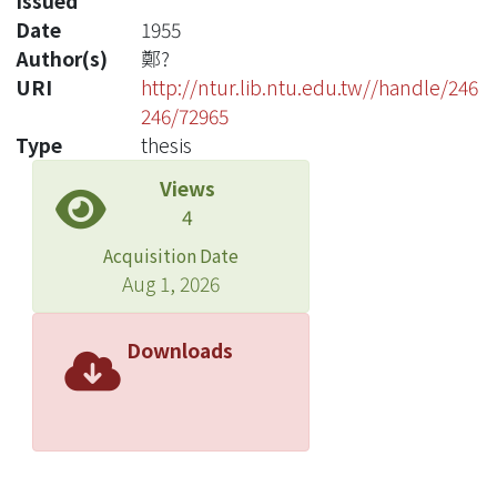
Issued
Date
1955
Author(s)
鄭?
URI
http://ntur.lib.ntu.edu.tw//handle/246
246/72965
Type
thesis
Views
4
Acquisition Date
Aug 1, 2026
Downloads