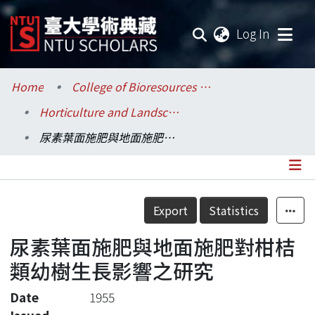
(current
Log In
Communities & Collections
Home
College of Bioresources and Agriculture / 生物資源暨農學院
Horticulture and Landscape Architecture / 園藝暨景觀學系
Research Outputs
尿素葉面施肥與地面施肥對柑桔類幼樹生長影響之研究
Fundings & Projects
Researchers
Details
Export
Statistics
Organizations
尿素葉面施肥與地面施肥對柑桔
Statistics
類幼樹生長影響之研究
Date
1955