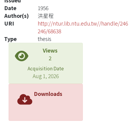
Issued
Date
1956
Author(s)
洪星程
URI
http://ntur.lib.ntu.edu.tw//handle/246
246/68638
Type
thesis
Views
2
Acquisition Date
Aug 1, 2026
Downloads