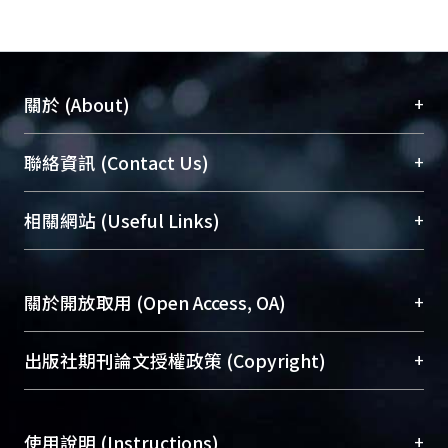
+
關於 (About)
臺大位居世界頂尖大學之列，為永久珍藏及向國際
+
聯絡資訊 (Contact Us)
展現本校豐碩的研究成果及學術能量，圖書館整合
機構典藏（NTUR）與學術庫（AH）不同功能平
總館學科館員
(Main Library)
+
相關網站 (Useful Links)
台，成為臺大學術典藏NTU scholars。期能整合研
醫學圖書館學科館員
(Medical Library)
究能量、促進交流合作、保存學術產出、推廣研究
社會科學院辜振甫紀念圖書館學科館員
(Social
成果。
Sciences Library)
+
關於開放取用 (Open Access, OA)
To permanently archive and promote researcher
profiles and scholarly works, Library integrates the
開放取用是從使用者角度提升資訊取用性的社會運
+
出版社期刊論文授權政策 (Copyright)
services of “NTU Repository” with “Academic
動，應用在學術研究上是透過將研究著作公開供使
Hub” to form NTU Scholars.
用者自由取閱，以促進學術傳播及因應期刊訂購費
請確認所上傳的全文是原創的內容，若該文件包
用逐年攀升。同時可加速研究發展、提升研究影響
+
使用說明 (Instructions)
含部分內容的版權非匯入者所有，或由第三方贊