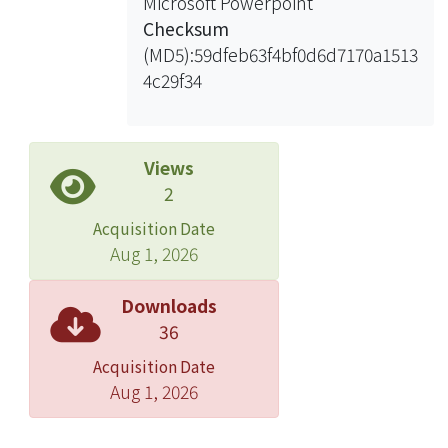
Microsoft Powerpoint
Checksum
(MD5):59dfeb63f4bf0d6d7170a1513
4c29f34
Views
2
Acquisition Date
Aug 1, 2026
Downloads
36
Acquisition Date
Aug 1, 2026