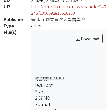
DOI
246246/2006092815510260
URI
http://ntur.lib.ntu.edu.tw//handle/246
246/2006092815510260
Publisher
臺北市:國立臺灣大學醫學院
Type
other
File(s)
Download
Name
No Thumbnail Available
lect5.ppt
Size
2.37 MB
Format