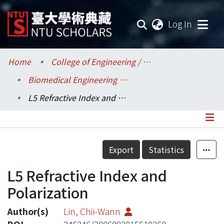
(current
Log In
Communities & Collections
Home
College of Engineering / 工學院
Biomedical Engineering / 醫學工程學系
Research Outputs
L5 Refractive Index and Polarization
Fundings & Projects
Researchers
Details
Export
Statistics
Organizations
L5 Refractive Index and
Statistics
Polarization
Author(s)
Lin, Chii-Wann