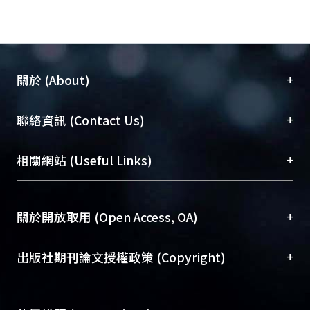
+
關於 (About)
臺大位居世界頂尖大學之列，為永久珍藏及向國際
+
聯絡資訊 (Contact Us)
展現本校豐碩的研究成果及學術能量，圖書館整合
機構典藏（NTUR）與學術庫（AH）不同功能平
總館學科館員
(Main Library)
+
相關網站 (Useful Links)
台，成為臺大學術典藏NTU scholars。期能整合研
醫學圖書館學科館員
(Medical Library)
究能量、促進交流合作、保存學術產出、推廣研究
社會科學院辜振甫紀念圖書館學科館員
(Social
成果。
Sciences Library)
+
關於開放取用 (Open Access, OA)
To permanently archive and promote researcher
profiles and scholarly works, Library integrates the
開放取用是從使用者角度提升資訊取用性的社會運
+
出版社期刊論文授權政策 (Copyright)
services of “NTU Repository” with “Academic
動，應用在學術研究上是透過將研究著作公開供使
Hub” to form NTU Scholars.
用者自由取閱，以促進學術傳播及因應期刊訂購費
請確認所上傳的全文是原創的內容，若該文件包